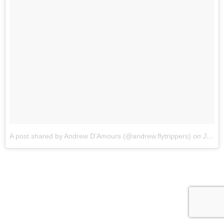
A post shared by Andrew D’Amours (@andrew.flytrippers)
on
Jan 24, 2018 at 3:21pm PST