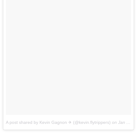
A post shared by Kevin Gagnon ✈ (@kevin.flytrippers)
on
Jan 24, 2018 at 8:24pm PST