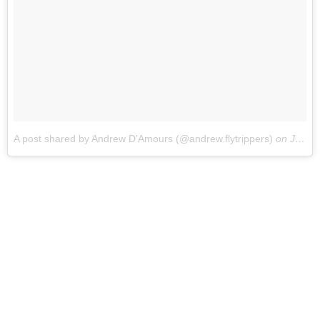
A post shared by Andrew D’Amours (@andrew.flytrippers)
on
Jan 25, 2018 at 4:24pm PST