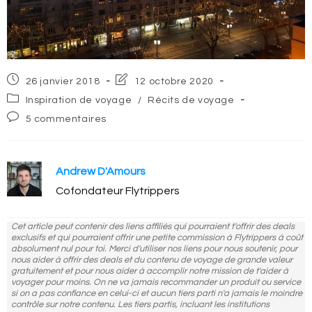
Post
Post
26 janvier 2018
12 octobre 2020
published:
last
Post
Inspiration de voyage
/
Récits de voyage
modified:
category:
Post
5 commentaires
comments:
Andrew D'Amours
Cofondateur Flytrippers
Cet article peut contenir des liens affiliés qui pourraient t'offrir des deals
exclusifs et qui pourraient offrir une petite commission à Flytrippers à coût
absolument nul pour toi. Merci d'utiliser nos liens pour nous soutenir, pour
nous aider à offrir des deals et du contenu de voyage de grande valeur
gratuitement et pour nous aider à accomplir notre mission de t'aider à
voyager pour moins. On ne va jamais recommander un produit ou service
si on a pas confiance en celui-ci et aucun tiers parti n'a jamais le moindre
contrôle sur notre contenu. Les tiers partis, incluant les institutions