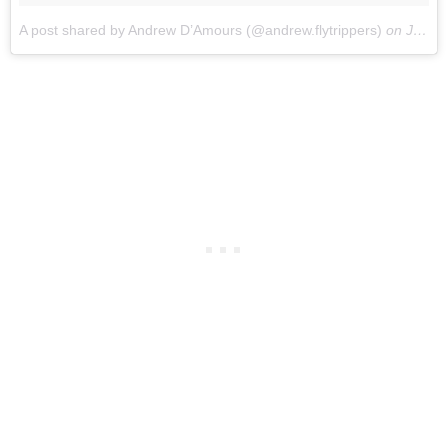
A post shared by Andrew D’Amours (@andrew.flytrippers)
on
Jan 23, 2018 at 2:29pm PST