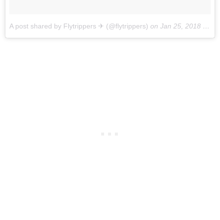
A post shared by Flytrippers ✈ (@flytrippers)
on
Jan 25, 2018 at 4:53pm PST