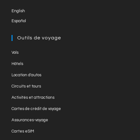
new
English
tab
Español
Outils de voyage
Opens
Vols
in
Opens
Hôtels
a
in
Opens
new
Location d'autos
a
in
tab
Opens
new
Circuits et tours
a
in
tab
Opens
new
Activités et attractions
a
in
tab
Opens
new
Cartes de crédit de voyage
a
in
tab
Opens
new
Assurances-voyage
a
in
tab
Opens
new
Cartes eSIM
a
in
tab