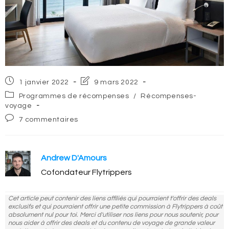
Post
Post
1 janvier 2022
9 mars 2022
published:
last
Post
Programmes de récompenses
/
Récompenses-
modified:
category:
voyage
Post
7 commentaires
comments:
Andrew D'Amours
Cofondateur Flytrippers
Cet article peut contenir des liens affiliés qui pourraient t'offrir des deals
exclusifs et qui pourraient offrir une petite commission à Flytrippers à coût
absolument nul pour toi. Merci d'utiliser nos liens pour nous soutenir, pour
nous aider à offrir des deals et du contenu de voyage de grande valeur