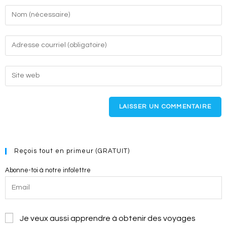
Enter
your
name
Enter
or
your
username
email
Enter
to
address
your
comment
to
website
comment
URL
(optional)
Reçois tout en primeur (GRATUIT)
Abonne-toi à notre infolettre
Je veux aussi apprendre à obtenir des voyages