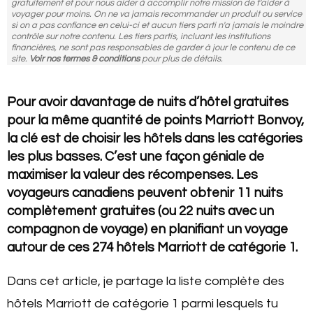
gratuitement et pour nous aider à accomplir notre mission de t'aider à
voyager pour moins. On ne va jamais recommander un produit ou service
si on a pas confiance en celui-ci et aucun tiers parti n'a jamais le moindre
contrôle sur notre contenu. Les tiers partis, incluant les institutions
financières, ne sont pas responsables de garder à jour le contenu de ce
site.
Voir nos termes & conditions
pour plus de détails.
Pour avoir davantage de nuits d’hôtel gratuites
pour la même quantité de points Marriott Bonvoy,
la clé est de choisir les hôtels dans les catégories
les plus basses. C’est une façon géniale de
maximiser la valeur des récompenses. Les
voyageurs canadiens peuvent obtenir 11 nuits
complètement gratuites (ou 22 nuits avec un
compagnon de voyage) en planifiant un voyage
autour de ces 274 hôtels Marriott de catégorie 1.
Dans cet article, je partage la liste complète des
hôtels Marriott de catégorie 1 parmi lesquels tu