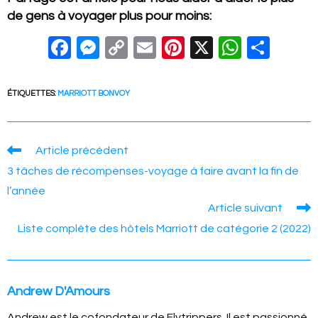
de gens à voyager plus pour moins:
F
M
C
E
Pi
X
W
S
a
e
o
m
nt
h
h
c
ss
p
ail
er
at
ar
ÉTIQUETTES
:
MARRIOTT BONVOY
e
e
y
e
s
e
b
n
Li
st
A
Read
Article précédent
o
g
n
p
more
3 tâches de récompenses-voyage à faire avant la fin de
articles
o
er
k
p
l’année
k
Article suivant
Liste complète des hôtels Marriott de catégorie 2 (2022)
Andrew D'Amours
Andrew est le cofondateur de Flytrippers. Il est passionné