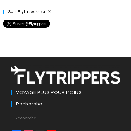
Suis Flytrippers sur X
VOYAGE PLUS POUR MOINS
Recherche
Press
Esca
to