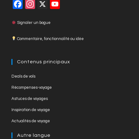
F
In
X
Y
close
a
st
o
the
c
a
u
Signaler un bogue
searc
panel
e
gr
T
Commentaire, fonctionnalité ou idée
b
a
u
o
m
b
o
e
Contenus principaux
k
C
Opens
Deals de vols
h
in
Opens
Récompenses-voyage
a
a
in
Opens
new
Astuces de voyages
n
a
in
tab
Opens
new
Inspiration de voyage
n
a
in
tab
Opens
new
el
Actualités de voyage
a
in
tab
new
a
Autre langue
tab