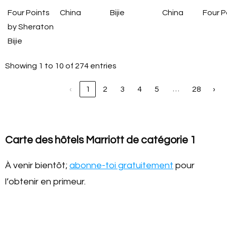
Four Points
China
Bijie
China
Four P
by Sheraton
Bijie
Showing 1 to 10 of 274 entries
…
‹
1
2
3
4
5
28
›
Carte des hôtels Marriott de catégorie 1
À venir bientôt;
abonne-toi gratuitement
pour
l’obtenir en primeur.