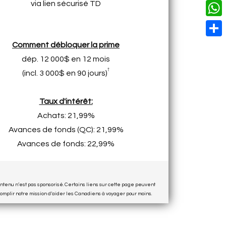
o
i
via lien sécurisé TD
n
X
L
i
k
n
g
i
W
l
t
e
n
h
S
Comment débloquer la prime
e
r
k
a
dép. 12 000$ en 12 mois
h
r
†
t
(incl. 3 000$ en 90 jours)
a
e
s
r
s
Taux d'intérêt:
A
e
t
Achats: 21,99%
p
Avances de fonds (QC): 21,99%
p
Avances de fonds: 22,99%
ontenu n’est pas sponsorisé. Certains liens sur cette page peuvent
ccomplir notre mission d’aider les Canadiens à voyager pour moins.