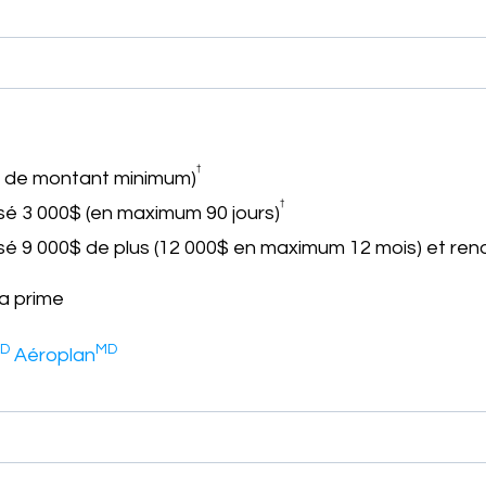
†
s de montant minimum)
†
sé 3 000$ (en maximum 90 jours)
é 9 000$ de plus (12 000$ en maximum 12 mois) et reno
la prime
D
MD
Aéroplan