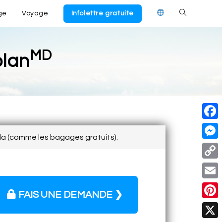
ge
Voyage
Infolettre gratuite
MD
lan
F
da (comme les bagages gratuits).
a
M
c
e
C
e
s
o
E
b
FAIS UNE DEMANDE ❯
s
p
m
o
P
e
y
a