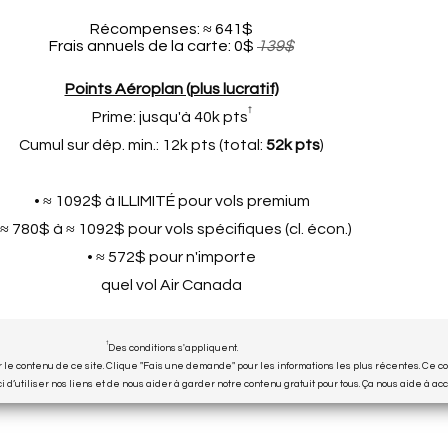
Récompenses: ≈ 641$
Frais annuels de la carte: 0$
139$
Points Aéroplan (plus lucratif)
†
Prime: jusqu'à 40k pts
Cumul sur dép. min.: 12k pts (total:
52k pts
)
• ≈ 1092$ à ILLIMITÉ pour vols premium
 ≈ 780$ à ≈ 1092$ pour vols spécifiques (cl. écon.)
• ≈ 572$ pour n'importe
quel vol Air Canada
†
Des conditions s'appliquent.
 le contenu de ce site. Clique "Fais une demande" pour les informations les plus récentes. Ce c
 d’utiliser nos liens et de nous aider à garder notre contenu gratuit pour tous. Ça nous aide à a