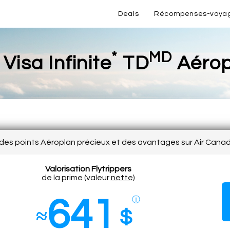
Deals
Récompenses-voya
*
MD
Visa Infinite
TD
Aérop
des points Aéroplan précieux et des avantages sur Air Cana
Valorisation Flytrippers
de la prime (valeur
nette
)
641
ⓘ
≈
$