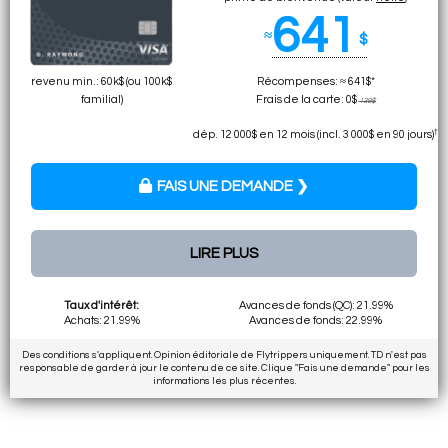
641
≈
$
revenu min.: 60k$ (ou 100k$
Récompenses: ≈ 641$*
familial)
Frais de la carte: 0$
139$
†
dép. 12 000$ en 12 mois (incl. 3 000$ en 90 jours)
FAIS UNE DEMANDE ❯
LIRE PLUS
Taux d'intérêt:
Avances de fonds (QC): 21.99%
Achats: 21.99%
Avances de fonds: 22.99%
Des conditions s'appliquent. Opinion éditoriale de Flytrippers uniquement. TD n'est pas
responsable de garder à jour le contenu de ce site. Clique "Fais une demande" pour les
informations les plus récentes.