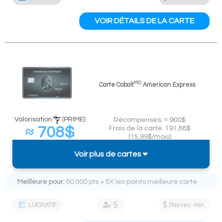
VOIR DÉTAILS DE LA CARTE
MD
Carte
Cobalt
American Express
Valorisation
(PRIME)
Récompenses: ≈ 900$
≈ 708$
Frais de la carte: 191,88$
(15,99$/mois)
(
≈ 7,9%
de
Dépenses exigées:
Voir plus de cartes
remise sur 9k$)
9k$ en 12 mois
Meilleure pour:
60 000 pts + 5X les points meilleure carte
LUCRATIF
Pas rev. min.