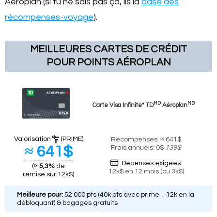
Aéroplan (si tu ne sais pas ça, lis la
base des
récompenses-voyage
).
MEILLEURES CARTES DE CRÉDIT
POUR POINTS AÉROPLAN
MD
MD
Carte Visa Infinite* TD
Aéroplan
Valorisation
(PRIME)
Récompenses: ≈ 641$
≈ 641$
Frais annuels: 0$
139$
Dépenses exigées:
(
≈ 5,3%
de
12k$ en 12 mois (ou 3k$)
remise sur 12k$)
Meilleure pour:
52 000 pts (40k pts avec prime + 12k en la
débloquant) & bagages gratuits