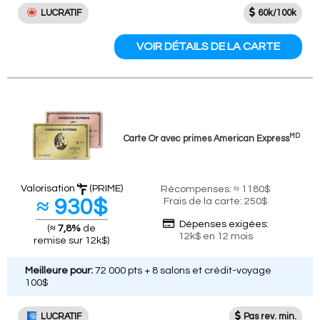
LUCRATIF
60k/100k
VOIR DÉTAILS DE LA CARTE
MD
Carte Or avec primes American Express
Valorisation
(PRIME)
Récompenses: ≈ 1180$
≈ 930$
Frais de la carte: 250$
Dépenses exigées:
(
≈ 7,8%
de
12k$ en 12 mois
remise sur 12k$)
Meilleure pour:
72 000 pts + 8 salons et crédit-voyage
100$
LUCRATIF
Pas rev. min.