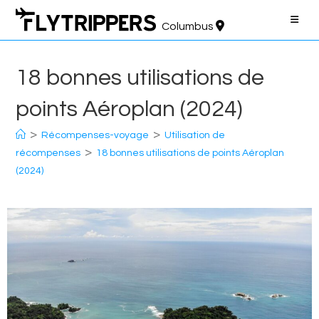
Aller
au
Columbus
contenu
18 bonnes utilisations de
points Aéroplan (2024)
>
>
Récompenses-voyage
Utilisation de
>
récompenses
18 bonnes utilisations de points Aéroplan
(2024)