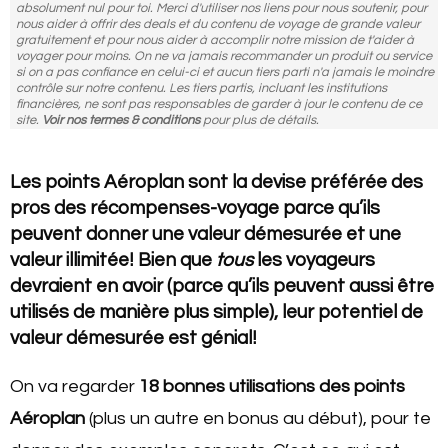
absolument nul pour toi. Merci d'utiliser nos liens pour nous soutenir, pour
nous aider à offrir des deals et du contenu de voyage de grande valeur
gratuitement et pour nous aider à accomplir notre mission de t'aider à
voyager pour moins. On ne va jamais recommander un produit ou service
si on a pas confiance en celui-ci et aucun tiers parti n'a jamais le moindre
contrôle sur notre contenu. Les tiers partis, incluant les institutions
financières, ne sont pas responsables de garder à jour le contenu de ce
site.
Voir nos termes & conditions
pour plus de détails.
Les points Aéroplan sont la devise préférée des
pros des récompenses-voyage parce qu’ils
peuvent donner une valeur démesurée et une
valeur illimitée! Bien que
tous
les voyageurs
devraient en avoir (parce qu’ils peuvent aussi être
utilisés de manière plus simple), leur potentiel de
valeur démesurée est génial!
On va regarder
18 bonnes utilisations des points
Aéroplan
(plus un autre en bonus au début), pour te