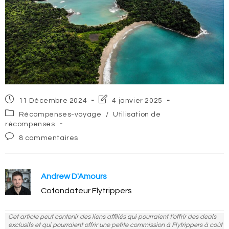
Post
Post
11 Décembre 2024
4 janvier 2025
published:
last
Post
Récompenses-voyage
/
Utilisation de
modified:
category:
récompenses
Post
8 commentaires
comments:
Andrew D'Amours
Cofondateur Flytrippers
Cet article peut contenir des liens affiliés qui pourraient t'offrir des deals
exclusifs et qui pourraient offrir une petite commission à Flytrippers à coût