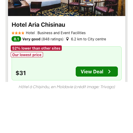
Hôtel à Chișinău, en Moldavie (crédit image: Trivago)