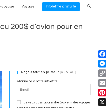
-voyage
Voyage
Infolettre gratuite
Toggle
website
n ou 200$ d’avion pour en
search
F
a
M
Reçois tout en primeur (GRATUIT)
c
e
C
Abonne-toi à notre infolettre
e
s
o
E
b
s
p
m
o
P
e
Je veux aussi apprendre à obtenir des voyages
y
a
gratuits grâce aux récompenses-voyage