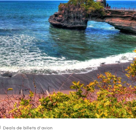
st
Deals de billets d'avion
tegory: