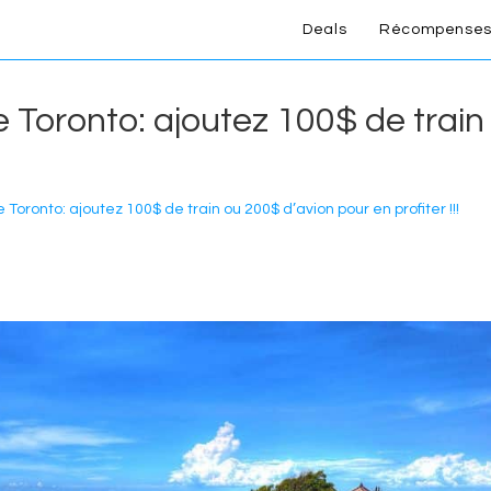
Deals
Récompenses
e Toronto: ajoutez 100$ de trai
 Toronto: ajoutez 100$ de train ou 200$ d’avion pour en profiter !!!