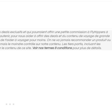
des deals exclusifs et qui pourraient offrir une petite commission à Flytrippers à
 soutenir, pour nous aider à offrir des deals et du contenu de voyage de grande
n de t'aider à voyager pour moins. On ne va jamais recommander un produit ou
amais le moindre contrôle sur notre contenu. Les tiers partis, incluant les
r le contenu de ce site.
Voir nos termes & conditions
pour plus de détails.