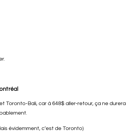
r.
ontréal
et Toronto-Bali, car à 648$ aller-retour, ça ne durera
obablement.
lais évidemment, c’est de Toronto)