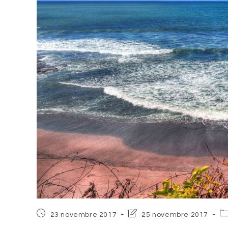
Post
Post
Po
23 novembre 2017
25 novembre 2017
published:
last
ca