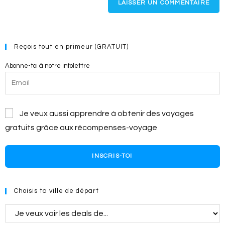
comment
URL
(optional)
Reçois tout en primeur (GRATUIT)
Abonne-toi à notre infolettre
Je veux aussi apprendre à obtenir des voyages
gratuits grâce aux récompenses-voyage
INSCRIS-TOI
Choisis ta ville de départ