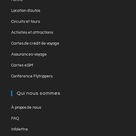
a
in
Opens
new
Location d'autos
a
in
tab
Opens
new
Circuits et tours
a
in
tab
Opens
new
Activités et attractions
a
in
tab
Opens
new
Cartes de crédit de voyage
a
in
tab
Opens
new
Assurances-voyage
a
in
tab
Opens
new
Cartes eSIM
a
in
tab
Opens
new
Conférence Flytrippers
a
in
tab
new
a
Qui nous sommes
tab
new
tab
Opens
À propos de nous
in
Opens
FAQ
a
in
Opens
new
Infolettre
a
in