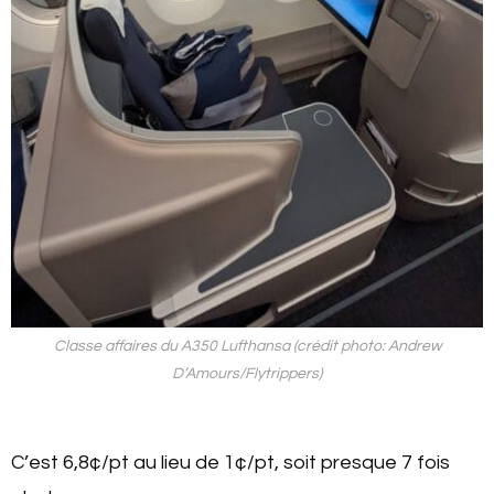
Classe affaires du A350 Lufthansa (crédit photo: Andrew
D’Amours/Flytrippers)
C’est 6,8¢/pt au lieu de 1¢/pt, soit presque 7 fois