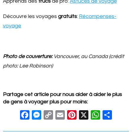
Apprends des
trucs
de pro:
Astuces de voyage
Découvre les voyages
gratuits
:
Récompenses-
voyage
Photo de couverture:
Vancouver, au Canada (crédit
photo: Lee Robinson)
Partage cet article pour nous aider à aider le plus
de gens à voyager plus pour moins:
F
M
C
E
Pi
X
W
S
a
e
o
m
nt
h
h