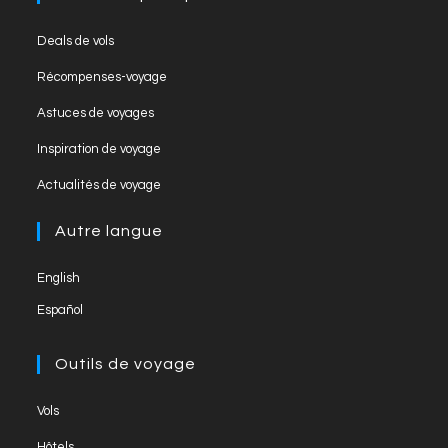
k
C
Opens
Deals de vols
h
in
Opens
Récompenses-voyage
a
a
in
Opens
new
Astuces de voyages
n
a
in
tab
Opens
new
Inspiration de voyage
n
a
in
tab
Opens
new
el
Actualités de voyage
a
in
tab
new
a
Autre langue
tab
new
English
tab
Español
Outils de voyage
Opens
Vols
in
Opens
Hôtels