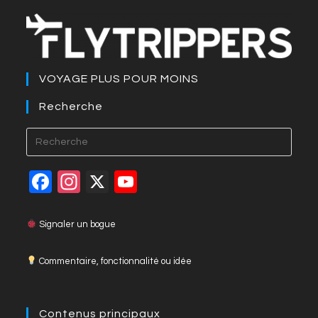
VOYAGE PLUS POUR MOINS
Recherche
Press
Esca
to
F
In
X
Y
close
a
st
o
the
c
a
u
Signaler un bogue
searc
panel
e
gr
T
Commentaire, fonctionnalité ou idée
b
a
u
o
m
b
o
e
Contenus principaux