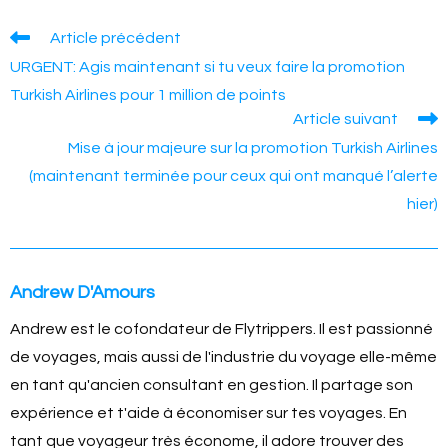
c
ss
p
ail
er
at
ar
e
e
y
e
s
e
Read
Article précédent
more
b
n
Li
st
A
URGENT: Agis maintenant si tu veux faire la promotion
articles
o
g
n
p
Turkish Airlines pour 1 million de points
Article suivant
o
er
k
p
Mise à jour majeure sur la promotion Turkish Airlines
k
(maintenant terminée pour ceux qui ont manqué l’alerte
hier)
Andrew D'Amours
Andrew est le cofondateur de Flytrippers. Il est passionné
de voyages, mais aussi de l'industrie du voyage elle-même
en tant qu'ancien consultant en gestion. Il partage son
expérience et t'aide à économiser sur tes voyages. En
tant que voyageur très économe, il adore trouver des