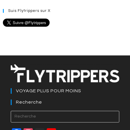
Suis Flytrippers sur X
VOYAGE PLUS POUR MOINS
Recherche
Press
Esca
to