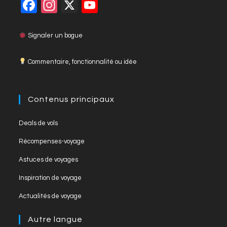
F
In
X
Y
close
a
st
o
the
c
a
u
Signaler un bogue
searc
panel
e
gr
T
Commentaire, fonctionnalité ou idée
b
a
u
o
m
b
o
e
Contenus principaux
k
C
Opens
Deals de vols
h
in
Opens
Récompenses-voyage
a
a
in
Opens
new
Astuces de voyages
n
a
in
tab
Opens
new
Inspiration de voyage
n
a
in
tab
Opens
new
el
Actualités de voyage
a
in
tab
new
a
Autre langue
tab