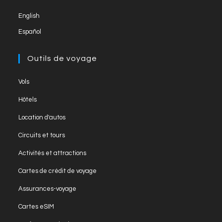
new
English
tab
Español
Outils de voyage
Opens
Vols
in
Opens
Hôtels
a
in
Opens
new
Location d'autos
a
in
tab
Opens
new
Circuits et tours
a
in
tab
Opens
new
Activités et attractions
a
in
tab
Opens
new
Cartes de crédit de voyage
a
in
tab
Opens
new
Assurances-voyage
a
in
tab
Opens
new
Cartes eSIM
a
in
tab
Opens