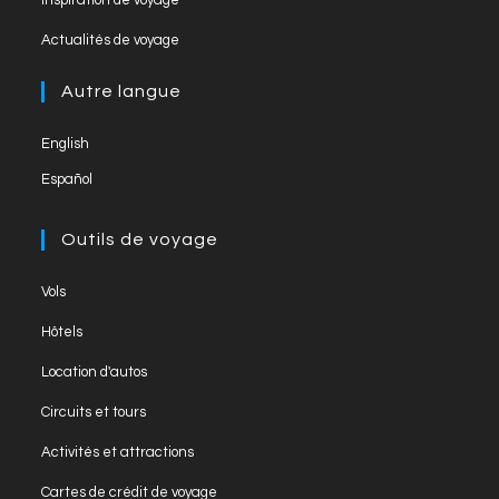
n
a
in
tab
Opens
new
el
Actualités de voyage
a
in
tab
new
a
Autre langue
tab
new
English
tab
Español
Outils de voyage
Opens
Vols
in
Opens
Hôtels
a
in
Opens
new
Location d'autos
a
in
tab
Opens
new
Circuits et tours
a
in
tab
Opens
new
Activités et attractions
a
in
tab
Opens
new
Cartes de crédit de voyage