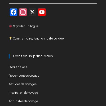
Esca
to
F
In
X
Y
close
a
st
o
the
c
a
u
Signaler un bogue
searc
panel
e
gr
T
Commentaire, fonctionnalité ou idée
b
a
u
o
m
b
o
e
Contenus principaux
k
C
Opens
Deals de vols
h
in
Opens
Récompenses-voyage
a
a
in
Opens
new
Astuces de voyages
n
a
in
tab
Opens
new
Inspiration de voyage
n
a
in
tab
Opens
new
el
Actualités de voyage
a
in