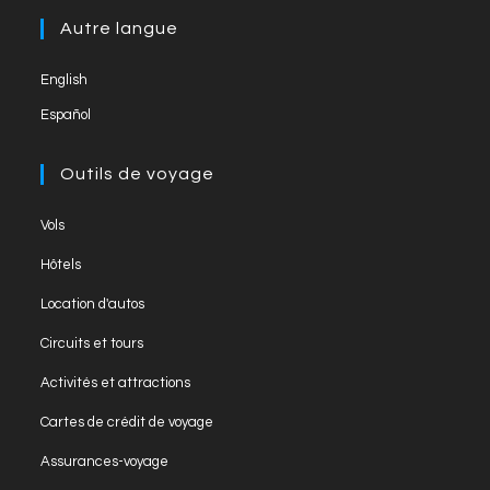
tab
new
a
Autre langue
tab
new
English
tab
Español
Outils de voyage
Opens
Vols
in
Opens
Hôtels
a
in
Opens
new
Location d'autos
a
in
tab
Opens
new
Circuits et tours
a
in
tab
Opens
new
Activités et attractions
a
in
tab
Opens
new
Cartes de crédit de voyage
a
in
tab
Opens
new
Assurances-voyage
a
in
tab