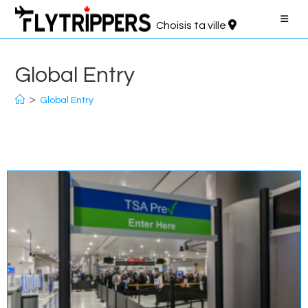
Aller
au
Choisis ta ville
contenu
Global Entry
>
Global Entry