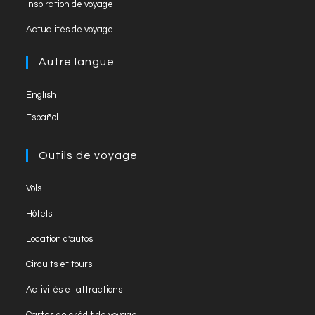
new
Inspiration de voyage
n
a
in
tab
Opens
new
el
Actualités de voyage
a
in
tab
new
a
Autre langue
tab
new
English
tab
Español
Outils de voyage
Opens
Vols
in
Opens
Hôtels
a
in
Opens
new
Location d'autos
a
in
tab
Opens
new
Circuits et tours
a
in
tab
Opens
new
Activités et attractions
a
in
tab
Opens
new
Cartes de crédit de voyage