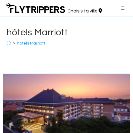
Aller
au
Choisis ta ville
contenu
hôtels Marriott
>
hôtels Marriott