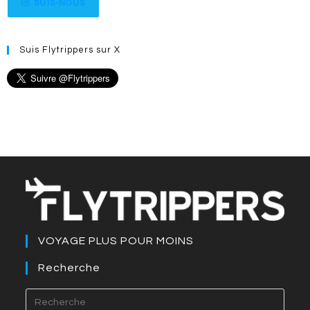
SUIS-NOUS
Suis Flytrippers sur X
VOYAGE PLUS POUR MOINS
Recherche
Press