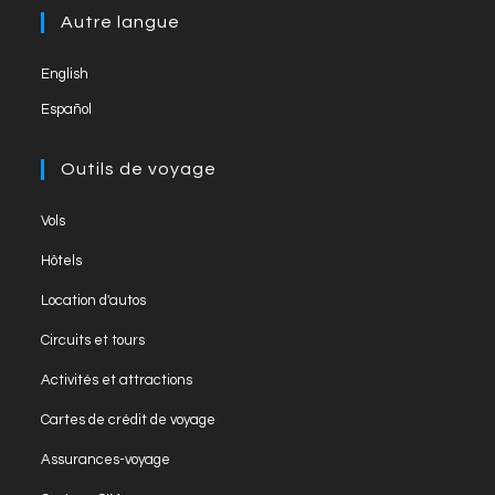
new
a
Autre langue
tab
new
English
tab
Español
Outils de voyage
Opens
Vols
in
Opens
Hôtels
a
in
Opens
new
Location d'autos
a
in
tab
Opens
new
Circuits et tours
a
in
tab
Opens
new
Activités et attractions
a
in
tab
Opens
new
Cartes de crédit de voyage
a
in
tab
Opens
new
Assurances-voyage
a
in
tab
Opens