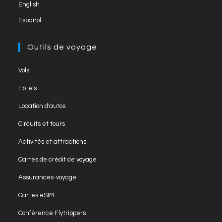
English
tab
Español
Outils de voyage
Opens
Vols
in
Opens
Hôtels
a
in
Opens
new
Location d'autos
a
in
tab
Opens
new
Circuits et tours
a
in
tab
Opens
new
Activités et attractions
a
in
tab
Opens
new
Cartes de crédit de voyage
a
in
tab
Opens
new
Assurances-voyage
a
in
tab
Opens
new
Cartes eSIM
a
in
tab
Opens
new
Conférence Flytrippers
a