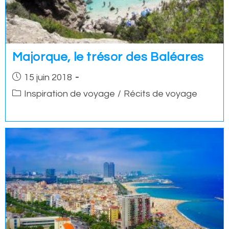
Majorque, le trésor des Baléares
Post
15 juin 2018
published:
Post
Inspiration de voyage
/
Récits de voyage
category: