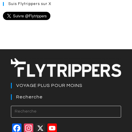
Suis Flytrippers sur X
VOYAGE PLUS POUR MOINS
Recherche
Press
Esca
to
F
In
X
Y
close