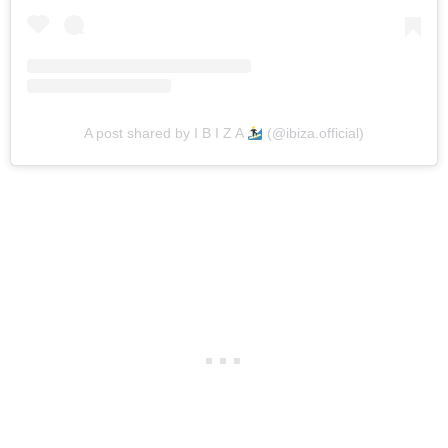
A post shared by I B I Z A
(@ibiza.official)