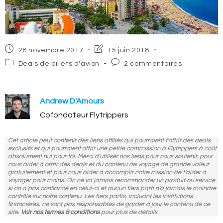
Post
Post
28 novembre 2017
15 juin 2018
published:
last
Post
Post
Deals de billets d'avion
2 commentaires
modified:
category:
comments:
Andrew D'Amours
Cofondateur Flytrippers
Cet article peut contenir des liens affiliés qui pourraient t'offrir des deals
exclusifs et qui pourraient offrir une petite commission à Flytrippers à coût
absolument nul pour toi. Merci d'utiliser nos liens pour nous soutenir, pour
nous aider à offrir des deals et du contenu de voyage de grande valeur
gratuitement et pour nous aider à accomplir notre mission de t'aider à
voyager pour moins. On ne va jamais recommander un produit ou service
si on a pas confiance en celui-ci et aucun tiers parti n'a jamais le moindre
contrôle sur notre contenu. Les tiers partis, incluant les institutions
financières, ne sont pas responsables de garder à jour le contenu de ce
site.
Voir nos termes & conditions
pour plus de détails.