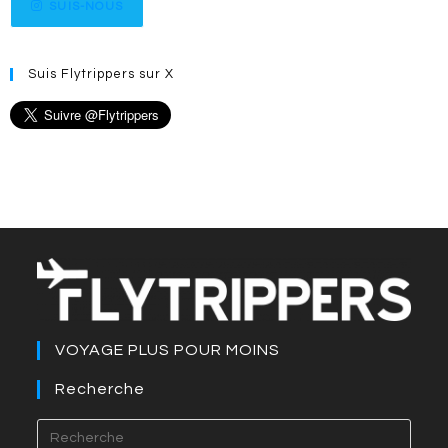
SUIS-NOUS
Suis Flytrippers sur X
VOYAGE PLUS POUR MOINS
Recherche
Press