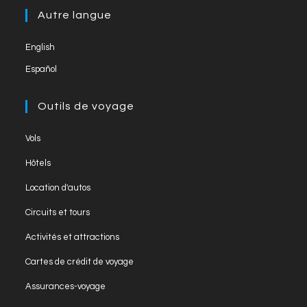
new
a
Autre langue
tab
new
English
tab
Español
Outils de voyage
Opens
Vols
in
Opens
Hôtels
a
in
Opens
new
Location d'autos
a
in
tab
Opens
new
Circuits et tours
a
in
tab
Opens
new
Activités et attractions
a
in
tab
Opens
new
Cartes de crédit de voyage
a
in
tab
Opens
new
Assurances-voyage
a
in
tab
Opens