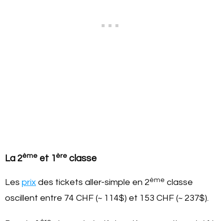
ème
ère
La 2
et 1
classe
ème
Les
prix
des tickets aller-simple en 2
classe
oscillent entre 74 CHF (~ 114$) et 153 CHF (~ 237$).