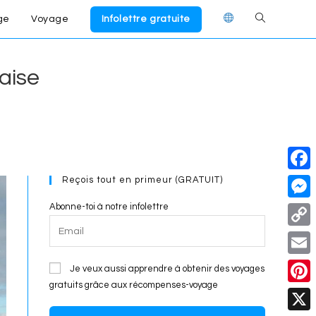
ge
Voyage
Infolettre gratuite
Toggle
website
daise
search
Reçois tout en primeur (GRATUIT)
F
a
Abonne-toi à notre infolettre
M
c
e
C
e
s
o
E
Je veux aussi apprendre à obtenir des voyages
b
s
p
gratuits grâce aux récompenses-voyage
m
o
P
e
y
a