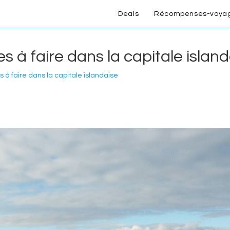
Deals
Récompenses-voya
es à faire dans la capitale islan
s à faire dans la capitale islandaise