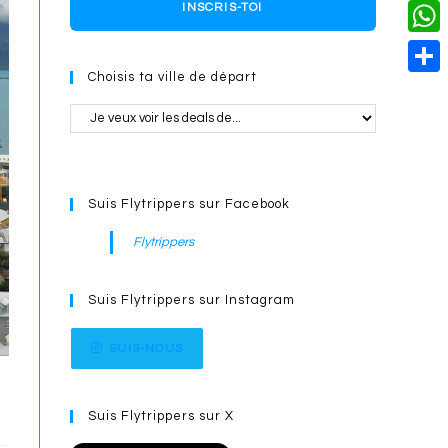
o
i
n
X
INSCRIS-TOI
L
i
k
n
g
i
W
l
t
e
Choisis ta ville de départ
n
h
S
e
r
k
a
h
r
t
a
e
s
r
s
Suis Flytrippers sur Facebook
A
e
t
p
Flytrippers
p
Suis Flytrippers sur Instagram
SUIS-NOUS
Suis Flytrippers sur X