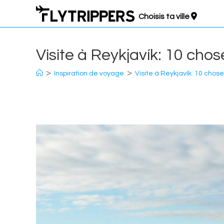
Aller
Choisis ta ville
au
contenu
Visite à Reykjavík: 10 chos
>
>
Inspiration de voyage
Visite à Reykjavík: 10 chose