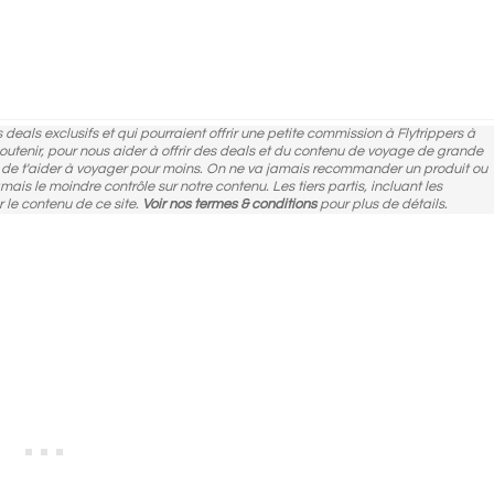
des deals exclusifs et qui pourraient offrir une petite commission à Flytrippers à
 soutenir, pour nous aider à offrir des deals et du contenu de voyage de grande
n de t'aider à voyager pour moins. On ne va jamais recommander un produit ou
amais le moindre contrôle sur notre contenu. Les tiers partis, incluant les
r le contenu de ce site.
Voir nos termes & conditions
pour plus de détails.