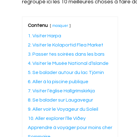
regroupé ici les 10 meilleures choses à faire da
Contenu
masquer
1. Visiter Harpa
2. Visiter le Kolaportid Flea Market
3. Passer tes soirées dans les bars
4. Visiter le Musée National d’Islande
5. Se balader autour du lac Tjörnin
6. Aller à la piscine publique
7. Visiter l’église Hallgrímskirkja
8. Se balader sur Laugavegur
9. Aller voir le Voyageur du Soleil
10. Aller explorer l’île Viðey
Apprendre à voyager pour moins cher
Sommaire