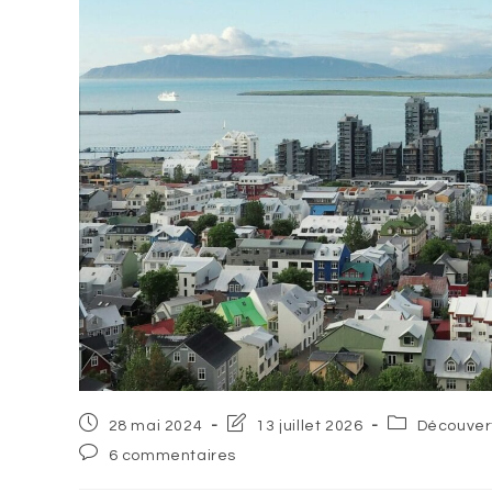
Post
Post
Post
28 mai 2024
13 juillet 2026
Découver
published:
last
category:
Post
6 commentaires
modified:
comments: