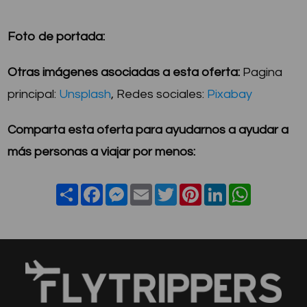
Foto de portada:
Otras imágenes asociadas a esta oferta:
Pagina
principal:
Unsplash
, Redes sociales:
Pixabay
Comparta esta oferta para ayudarnos a ayudar a
más personas a viajar por menos:
S
F
M
E
T
P
L
W
h
a
e
m
w
i
i
h
a
c
s
a
i
n
n
a
r
e
s
i
t
t
k
t
e
b
e
l
t
e
e
s
o
n
e
r
d
A
o
g
r
e
I
p
k
e
s
n
p
r
t