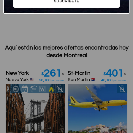
SUSCRÍBETE
Aquí están las mejores ofertas encontradas hoy
desde Montreal
261
401
New York
St-Martin
$
o
$
o
Nueva York
San Martín
26,100
40,100
pts. básicos
pts. básicos