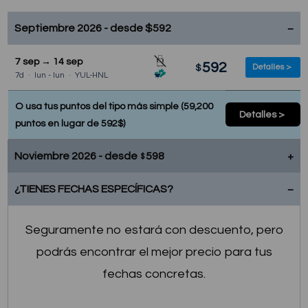
Septiembre 2026 - desde
$
592
7 sep → 14 sep
592
Detalles >
$
7d · lun - lun · YUL-HNL
O usa tus puntos del tipo más simple (59,200
Detalles >
puntos en lugar de 592$)
Noviembre 2026 - desde
598
$
¿TIENES FECHAS ESPECÍFICAS?
11 nov → 25 nov
598
Detalles >
$
14d · mié - mié · YUL-HNL
Seguramente no estará con descuento, pero
18 nov → 25 nov
602
Detalles >
$
7d · mié - mié · YUL-HNL
podrás encontrar el mejor precio para tus
fechas concretas.
18 nov → 4 dic
599
Detalles >
$
16d · mié - vie · YUL-HNL