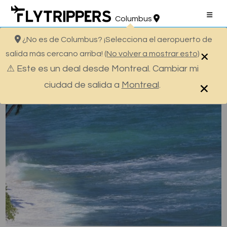
Skip
to
Columbus
content
¿No es de Columbus? ¡Selecciona el aeropuerto de
¡Ofertas de vuelos para Honolulu a solo
×
salida más cercano arriba!
(No volver a mostrar esto)
$592!
⚠ Este es un deal desde Montreal. Cambiar mi
>
>
Ofertas desde Montreal
¡Ofertas de vuelos para
×
ciudad de salida a
Montreal
.
Honolulu a solo $592!