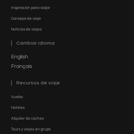
in
n
Opens
new
Inspiración para viajar
a
in
tab
n
Opens
new
Consejos de viaje
a
e
in
tab
Opens
new
Noticias de viajes
a
l
in
tab
new
a
Cambiar idioma
tab
new
English
tab
Français
Recursos de viaje
Opens
Vuelos
in
Opens
Hoteles
a
in
Opens
new
Alquiler de coches
a
in
tab
Opens
new
Tours y viajes en grupo
a