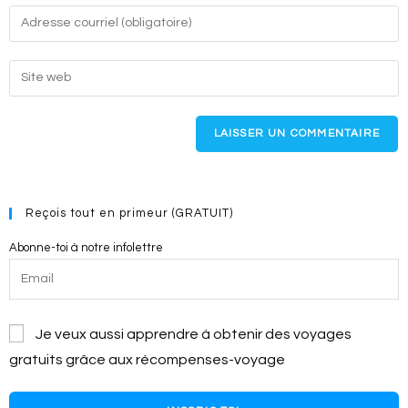
name
Enter
or
your
username
email
Enter
to
address
your
comment
to
website
comment
URL
(optional)
Reçois tout en primeur (GRATUIT)
Abonne-toi à notre infolettre
Je veux aussi apprendre à obtenir des voyages
gratuits grâce aux récompenses-voyage