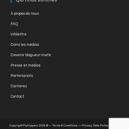
tab
new
tab
Opens
À propos de nous
in
Opens
FAQ
a
in
Opens
new
Infolettre
a
in
tab
Opens
new
Dans les médias
a
in
tab
Opens
new
Devenir blogueur-invité
a
in
tab
Opens
new
Presse et médias
a
in
tab
Opens
new
Partenariats
a
in
tab
Opens
new
Carrières
a
in
tab
Opens
new
Contact
a
in
tab
new
a
tab
new
tab
Copyright Flytrippers 2026 © —
Terms & Conditions
—
Privacy, Data Protection and