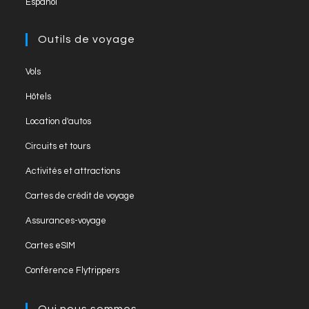
Español
Outils de voyage
Opens
Vols
in
Opens
Hôtels
a
in
Opens
new
Location d'autos
a
in
tab
Opens
new
Circuits et tours
a
in
tab
Opens
new
Activités et attractions
a
in
tab
Opens
new
Cartes de crédit de voyage
a
in
tab
Opens
new
Assurances-voyage
a
in
tab
Opens
new
Cartes eSIM
a
in
tab
Opens
new
Conférence Flytrippers
a
in
tab
new
a
Qui nous sommes