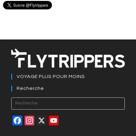
VOYAGE PLUS POUR MOINS
Recherche
Press
Esca
to
F
In
X
Y
close
a
st
o
the