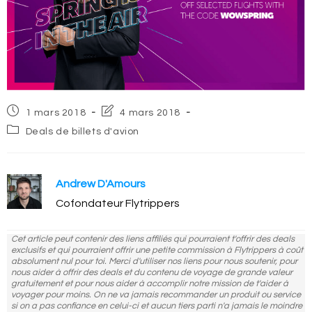
Post
Post
1 mars 2018
4 mars 2018
published:
last
Post
Deals de billets d'avion
modified:
category:
Andrew D'Amours
Cofondateur Flytrippers
Cet article peut contenir des liens affiliés qui pourraient t'offrir des deals
exclusifs et qui pourraient offrir une petite commission à Flytrippers à coût
absolument nul pour toi. Merci d'utiliser nos liens pour nous soutenir, pour
nous aider à offrir des deals et du contenu de voyage de grande valeur
gratuitement et pour nous aider à accomplir notre mission de t'aider à
voyager pour moins. On ne va jamais recommander un produit ou service
si on a pas confiance en celui-ci et aucun tiers parti n'a jamais le moindre