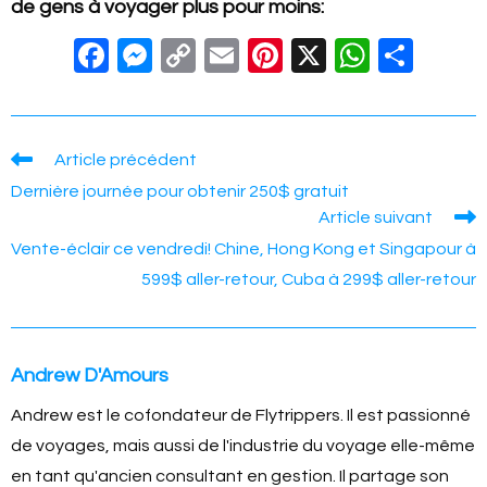
de gens à voyager plus pour moins:
F
M
C
E
Pi
X
W
S
a
e
o
m
nt
h
h
c
ss
p
ail
er
at
ar
e
e
y
e
s
e
Read
Article précédent
more
b
n
Li
st
A
Dernière journée pour obtenir 250$ gratuit
articles
Article suivant
o
g
n
p
Vente-éclair ce vendredi! Chine, Hong Kong et Singapour à
o
er
k
p
599$ aller-retour, Cuba à 299$ aller-retour
k
Andrew D'Amours
Andrew est le cofondateur de Flytrippers. Il est passionné
de voyages, mais aussi de l'industrie du voyage elle-même
en tant qu'ancien consultant en gestion. Il partage son