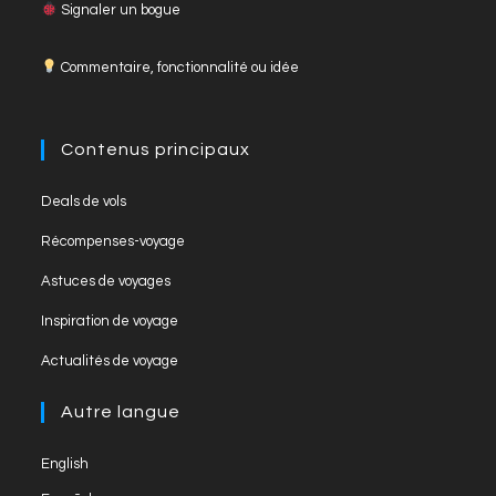
c
a
u
Signaler un bogue
searc
panel
e
gr
T
Commentaire, fonctionnalité ou idée
b
a
u
o
m
b
o
e
Contenus principaux
k
C
Opens
Deals de vols
h
in
Opens
Récompenses-voyage
a
a
in
Opens
new
Astuces de voyages
n
a
in
tab
Opens
new
Inspiration de voyage
n
a
in
tab
Opens
new
el
Actualités de voyage
a
in
tab
new
a
Autre langue
tab
new
English
tab