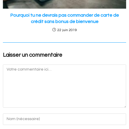
Pourquoi tu ne devrais pas commander de carte de
crédit sans bonus de bienvenue
22 juin 2019
Laisser un commentaire
Commentaire
Enter
your