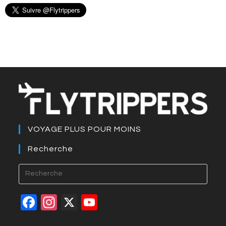
VOYAGE PLUS POUR MOINS
Recherche
Press
Esca
to
F
In
X
Y
close
a
st
o
the