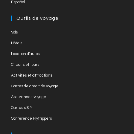
Español
Outils de voyage
Opens
Vols
in
Opens
Hôtels
a
in
Opens
new
Location d'autos
a
in
tab
Opens
new
Circuits et tours
a
in
tab
Opens
new
Activités et attractions
a
in
tab
Opens
new
Cartes de crédit de voyage
a
in
tab
Opens
new
Assurances-voyage
a
in
tab
Opens
new
Cartes eSIM
a
in
tab
Opens
new
Conférence Flytrippers
a
in
tab
new
a