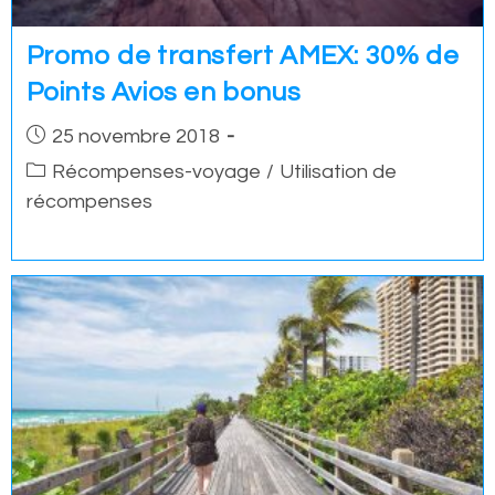
Promo de transfert AMEX: 30% de
Points Avios en bonus
Post
25 novembre 2018
published:
Post
Récompenses-voyage
/
Utilisation de
category:
récompenses