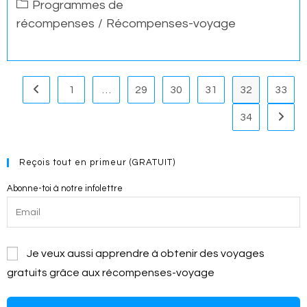
Post
Programmes de
category:
récompenses
/
Récompenses-voyage
1
…
29
30
31
32
33
Go to the previous page
34
Go to 
Reçois tout en primeur (GRATUIT)
Abonne-toi à notre infolettre
Je veux aussi apprendre à obtenir des voyages
gratuits grâce aux récompenses-voyage