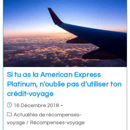
Si tu as la American Express
Platinum, n’oublie pas d’utiliser ton
crédit-voyage
Post
16 Décembre 2018
published:
Post
Actualités de récompenses-
category:
voyage
/
Récompenses-voyage