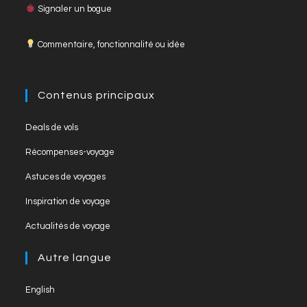
c
a
u
Signaler un bogue
searc
panel
e
gr
T
Commentaire, fonctionnalité ou idée
b
a
u
o
m
b
o
e
Contenus principaux
k
C
Opens
Deals de vols
h
in
Opens
Récompenses-voyage
a
a
in
Opens
new
Astuces de voyages
n
a
in
tab
Opens
new
Inspiration de voyage
n
a
in
tab
Opens
new
el
Actualités de voyage
a
in
tab
new
a
Autre langue
tab
new
English
tab