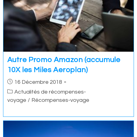
Autre Promo Amazon (accumule
10X les Miles Aeroplan)
Post
16 Décembre 2018
published:
Post
Actualités de récompenses-
category:
voyage
/
Récompenses-voyage