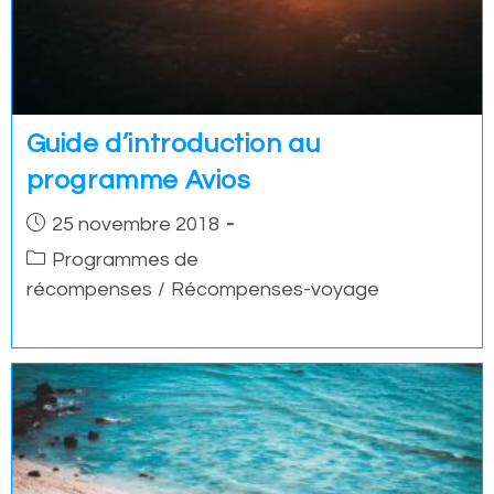
Guide d’introduction au
programme Avios
Post
25 novembre 2018
published:
Post
Programmes de
category:
récompenses
/
Récompenses-voyage