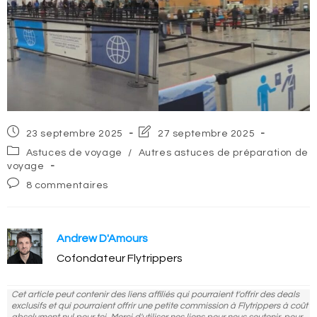
Post
Post
23 septembre 2025
27 septembre 2025
published:
last
Post
Astuces de voyage
/
Autres astuces de préparation de
modified:
category:
voyage
Post
8 commentaires
comments:
Andrew D'Amours
Cofondateur Flytrippers
Cet article peut contenir des liens affiliés qui pourraient t'offrir des deals
exclusifs et qui pourraient offrir une petite commission à Flytrippers à coût