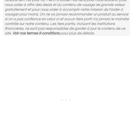
absolument nul pour toi. Merci d'utiliser nos liens pour nous soutenir, pour
nous aider à offrir des deals et du contenu de voyage de grande valeur
gratuitement et pour nous aider à accomplir notre mission de t'aider à
voyager pour moins. On ne va jamais recommander un produit ou service
si on a pas confiance en celui-ci et aucun tiers parti n'a jamais le moindre
contrôle sur notre contenu. Les tiers partis, incluant les institutions
financières, ne sont pas responsables de garder à jour le contenu de ce
site.
Voir nos termes & conditions
pour plus de détails.