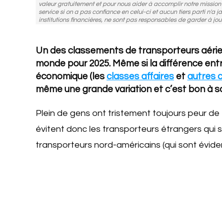
valeur gratuitement et pour nous aider à accomplir notre missio
service si on a pas confiance en celui-ci et aucun tiers parti n'a j
institutions financières, ne sont pas responsables de garder à jou
Un des classements de transporteurs aériens 
monde pour 2025. Même si la différence ent
économique (les
classes affaires
et
autres 
même une grande variation et c’est bon à sa
Plein de gens ont tristement toujours peur de 
évitent donc les transporteurs étrangers qui 
transporteurs nord-américains (qui sont évide