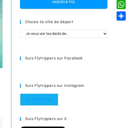
o
i
n
X
INSCRIS-TOI
L
i
k
n
g
i
W
l
t
e
Choisis ta ville de départ
n
h
S
e
r
k
a
h
r
t
a
e
s
r
s
Suis Flytrippers sur Facebook
A
e
t
p
p
Suis Flytrippers sur Instagram
SUIS-NOUS
Suis Flytrippers sur X