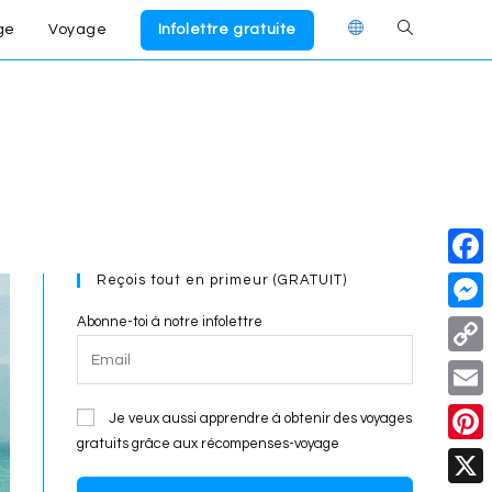
ge
Voyage
Infolettre gratuite
Toggle
website
search
Reçois tout en primeur (GRATUIT)
F
a
Abonne-toi à notre infolettre
M
c
e
C
e
s
o
E
Je veux aussi apprendre à obtenir des voyages
b
s
p
gratuits grâce aux récompenses-voyage
m
o
P
e
y
a