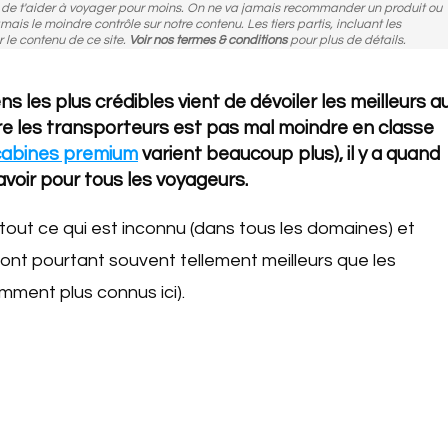
n de t'aider à voyager pour moins. On ne va jamais recommander un produit ou
amais le moindre contrôle sur notre contenu. Les tiers partis, incluant les
r le contenu de ce site.
Voir nos termes & conditions
pour plus de détails.
les plus crédibles vient de dévoiler les meilleurs a
re les transporteurs est pas mal moindre en classe
cabines premium
varient beaucoup plus), il y a quand
voir pour tous les voyageurs.
tout ce qui est inconnu (dans tous les domaines) et
sont pourtant souvent tellement meilleurs que les
mment plus connus ici).