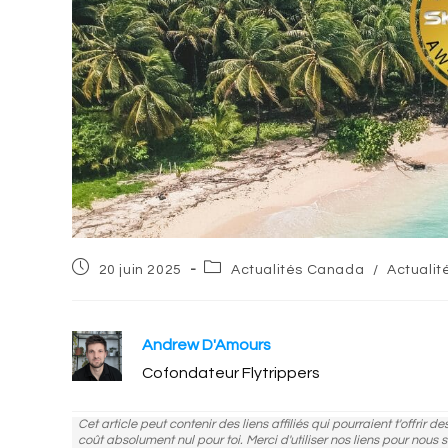
Post
Post
20 juin 2025
Actualités Canada
/
Actualit
published:
category:
Andrew D'Amours
Cofondateur Flytrippers
Cet article peut contenir des liens affiliés qui pourraient t'offrir 
coût absolument nul pour toi. Merci d'utiliser nos liens pour nous