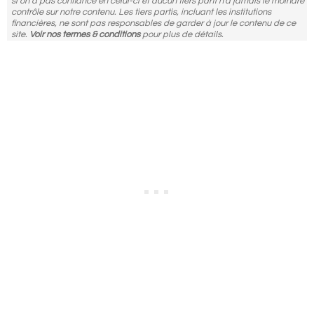
si on a pas confiance en celui-ci et aucun tiers parti n'a jamais le moindre
contrôle sur notre contenu. Les tiers partis, incluant les institutions
financières, ne sont pas responsables de garder à jour le contenu de ce
site.
Voir nos termes & conditions
pour plus de détails.