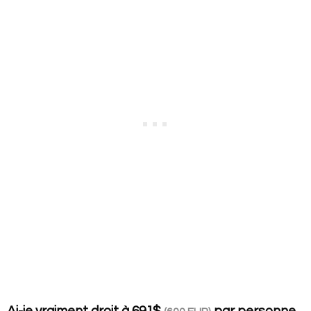
Ai-je vraiment droit à
691$
par personne