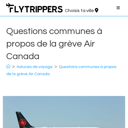
Aller
au
Choisis ta ville
contenu
Questions communes à
propos de la grève Air
Canada
>
>
Astuces de voyage
Questions communes à propos
de la grève Air Canada