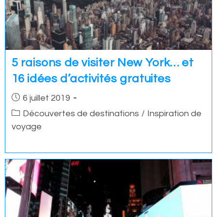
5 raisons de visiter New York… et
16 idées d’activités gratuites
Post
6 juillet 2019
published:
Post
Découvertes de destinations
/
Inspiration de
category:
voyage