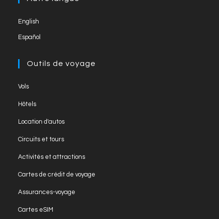
tab
new
English
tab
Español
Outils de voyage
Opens
Vols
in
Opens
Hôtels
a
in
Opens
new
Location d'autos
a
in
tab
Opens
new
Circuits et tours
a
in
tab
Opens
new
Activités et attractions
a
in
tab
Opens
new
Cartes de crédit de voyage
a
in
tab
Opens
new
Assurances-voyage
a
in
tab
Opens
new
Cartes eSIM
a
in