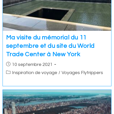
Ma visite du mémorial du 11
septembre et du site du World
Trade Center à New York
Post
10 septembre 2021
published:
Post
Inspiration de voyage
/
Voyages Flytrippers
category: