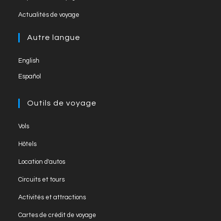
n
a
in
tab
Opens
new
el
Actualités de voyage
a
in
tab
new
a
Autre langue
tab
new
English
tab
Español
Outils de voyage
Opens
Vols
in
Opens
Hôtels
a
in
Opens
new
Location d'autos
a
in
tab
Opens
new
Circuits et tours
a
in
tab
Opens
new
Activités et attractions
a
in
tab
Opens
new
Cartes de crédit de voyage
a