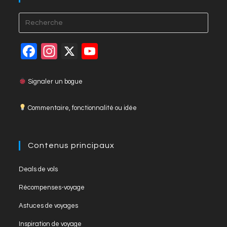
Press
Esca
to
F
In
X
Y
close
a
st
o
the
c
a
u
Signaler un bogue
searc
panel
e
gr
T
Commentaire, fonctionnalité ou idée
b
a
u
o
m
b
o
e
Contenus principaux
k
C
Opens
Deals de vols
h
in
Opens
Récompenses-voyage
a
a
in
Opens
new
Astuces de voyages
n
a
in
tab
Opens
new
Inspiration de voyage