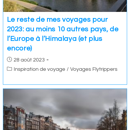
Le reste de mes voyages pour
2023: au moins 10 autres pays, de
l’Europe à l’Himalaya (et plus
encore)
Post
28 août 2023
published:
Post
Inspiration de voyage
/
Voyages Flytrippers
category: