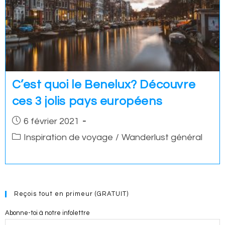
C’est quoi le Benelux? Découvre
ces 3 jolis pays européens
Post
6 février 2021
published:
Post
Inspiration de voyage
/
Wanderlust général
category:
Reçois tout en primeur (GRATUIT)
Abonne-toi à notre infolettre