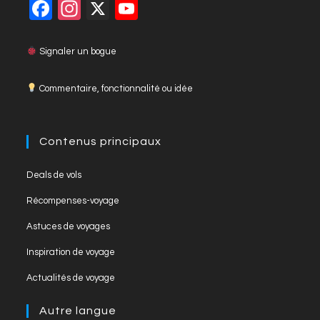
F
In
X
Y
close
a
st
o
the
c
a
u
Signaler un bogue
searc
panel
e
gr
T
Commentaire, fonctionnalité ou idée
b
a
u
o
m
b
o
e
Contenus principaux
k
C
Opens
Deals de vols
h
in
Opens
Récompenses-voyage
a
a
in
Opens
new
Astuces de voyages
n
a
in
tab
Opens
new
Inspiration de voyage
n
a
in
tab
Opens
new
el
Actualités de voyage
a
in
tab
new
a
Autre langue
tab