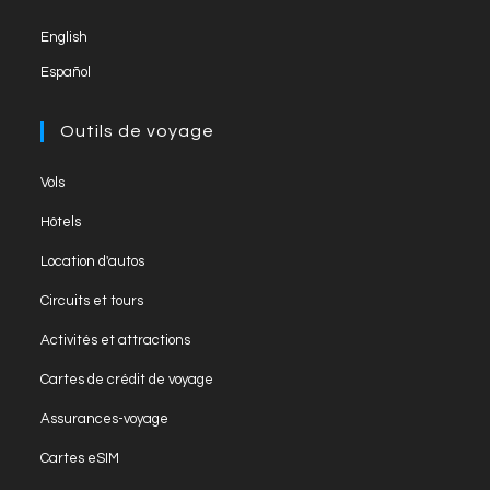
new
English
tab
Español
Outils de voyage
Opens
Vols
in
Opens
Hôtels
a
in
Opens
new
Location d'autos
a
in
tab
Opens
new
Circuits et tours
a
in
tab
Opens
new
Activités et attractions
a
in
tab
Opens
new
Cartes de crédit de voyage
a
in
tab
Opens
new
Assurances-voyage
a
in
tab
Opens
new
Cartes eSIM
a
in
tab