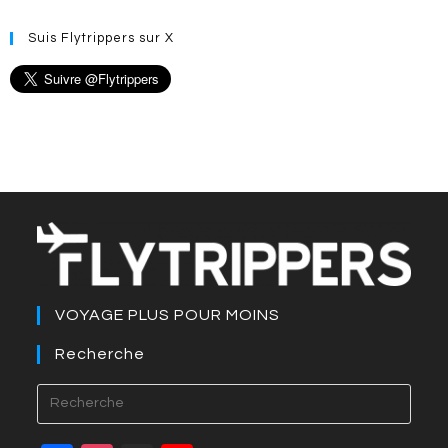
Suis Flytrippers sur X
VOYAGE PLUS POUR MOINS
Recherche
Press
Esca
to