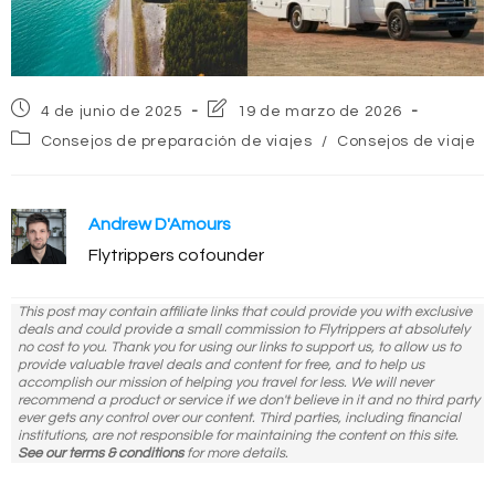
Publicación
Última
4 de junio de 2025
19 de marzo de 2026
de
modificación
Categoría
Consejos de preparación de viajes
/
Consejos de viaje
la
de
de
entrada:
la
la
entrada:
entrada:
Andrew D'Amours
Flytrippers cofounder
This post may contain affiliate links that could provide you with exclusive
deals and could provide a small commission to Flytrippers at absolutely
no cost to you. Thank you for using our links to support us, to allow us to
provide valuable travel deals and content for free, and to help us
accomplish our mission of helping you travel for less. We will never
recommend a product or service if we don't believe in it and no third party
ever gets any control over our content. Third parties, including financial
institutions, are not responsible for maintaining the content on this site.
See our terms & conditions
for more details.