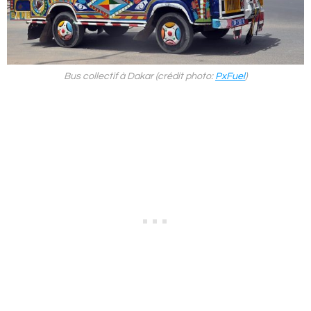
Bus collectif à Dakar (crédit photo:
PxFuel
)