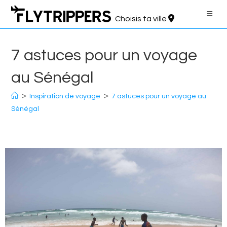
Aller
au
Choisis ta ville
contenu
7 astuces pour un voyage
au Sénégal
>
>
Inspiration de voyage
7 astuces pour un voyage au
Sénégal