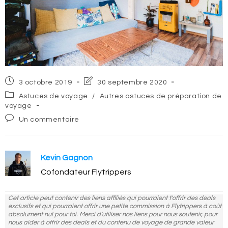
Post
Post
3 octobre 2019
30 septembre 2020
published:
last
Post
Astuces de voyage
/
Autres astuces de préparation de
modified:
category:
voyage
Post
Un commentaire
comments:
Kevin Gagnon
Cofondateur Flytrippers
Cet article peut contenir des liens affiliés qui pourraient t'offrir des deals
exclusifs et qui pourraient offrir une petite commission à Flytrippers à coût
absolument nul pour toi. Merci d'utiliser nos liens pour nous soutenir, pour
nous aider à offrir des deals et du contenu de voyage de grande valeur