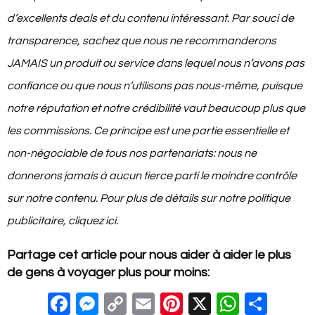
d’excellents deals et du contenu intéressant. Par souci de
transparence, sachez que nous ne recommanderons
JAMAIS un produit ou service dans lequel nous n’avons pas
confiance ou que nous n’utilisons pas nous-même, puisque
notre réputation et notre crédibilité vaut beaucoup plus que
les commissions. Ce principe est une partie essentielle et
non-négociable de tous nos partenariats: nous ne
donnerons jamais à aucun tierce parti le moindre contrôle
sur notre contenu. Pour plus de détails sur notre politique
publicitaire, cliquez ici
.
Partage cet article pour nous aider à aider le plus
de gens à voyager plus pour moins:
F
M
C
E
Pi
X
W
S