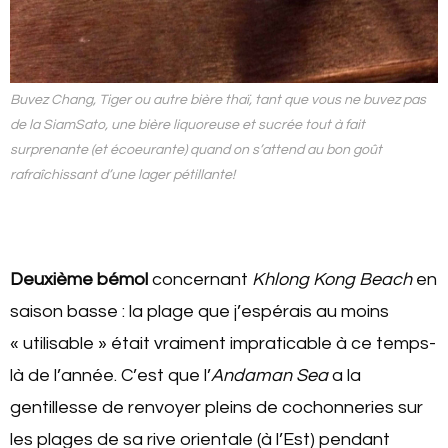
Buvez Chang, Tiger ou autre bière thaï, tant que vous ne buvez pas
de la SiamSato, une bière liquoreuse et sucrée tout à fait
surprenante (et écoeurante) quand on s’attend au bon goût
rafraîchissant d’une
lager
pétillante!
Deuxième bémol
concernant
Khlong Kong Beach
en
saison basse : la plage que j’espérais au moins
« utilisable » était vraiment impraticable à ce temps-
là de l’année. C’est que l’
Andaman Sea
a la
gentillesse de renvoyer pleins de cochonneries sur
les plages de sa rive orientale (à l’Est) pendant