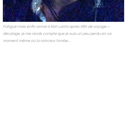
Fatigué mais enfin arrivé à Koh Lanta après 48h de voyage +
décalage, je me rends compte que je suis un peu perdu en ce
moment même où la noirceur tombe…