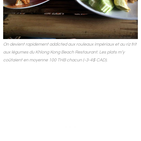
On devient rapidement
addicted
aux rouleaux impériaux et au riz frit
aux légumes du
Khlong Kong Beach Restaurant
. Les plats m’y
coûtaient en moyenne 100 THB chacun (~3-4$ CAD).