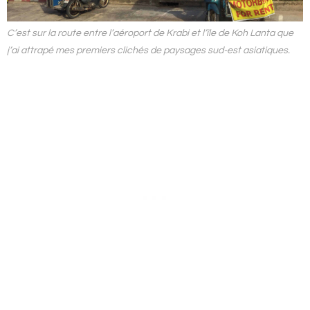
C’est sur la route entre l’aéroport de Krabi et l’île de Koh Lanta que
j’ai attrapé mes premiers clichés de paysages sud-est asiatiques.