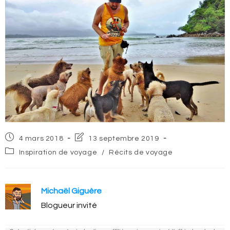
Post
Post
4 mars 2018
13 septembre 2019
published:
last
Post
Inspiration de voyage
/
Récits de voyage
modified:
category:
Michaël Giguère
Blogueur invité