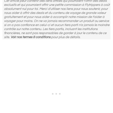
Cet article peut contenir des liens affiliés qui pourraient t'offrir des deals
exclusifs et qui pourraient offrir une petite commission à Flytrippers à coût
absolument nul pour toi. Merci d'utiliser nos liens pour nous soutenir, pour
nous aider à offrir des deals et du contenu de voyage de grande valeur
gratuitement et pour nous aider à accomplir notre mission de t'aider à
voyager pour moins. On ne va jamais recommander un produit ou service
si on a pas confiance en celui-ci et aucun tiers parti n'a jamais le moindre
contrôle sur notre contenu. Les tiers partis, incluant les institutions
financières, ne sont pas responsables de garder à jour le contenu de ce
site.
Voir nos termes & conditions
pour plus de détails.