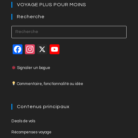
VOYAGE PLUS POUR MOINS
Recherche
Press
Esca
to
F
In
X
Y
close
a
st
o
the
c
a
u
Signaler un bogue
searc
panel
e
gr
T
Commentaire, fonctionnalité ou idée
b
a
u
o
m
b
o
e
Contenus principaux
k
C
Opens
Deals de vols
h
in
Opens
Récompenses-voyage
a
a
in