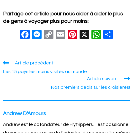
Partage cet article pour nous aider à aider le plus
de gens à voyager plus pour moins:
F
M
C
E
Pi
X
W
S
a
e
o
m
nt
h
h
c
ss
p
ail
er
at
ar
e
e
y
e
s
e
Read
Article précédent
more
b
n
Li
st
A
Les 15 pays les moins visités au monde
articles
Article suivant
o
g
n
p
Nos premiers deals sur les croisières!
o
er
k
p
k
Andrew D'Amours
Andrew est le cofondateur de Flytrippers. Il est passionné
de voyages, mais aussi de l'industrie du voyage elle-même