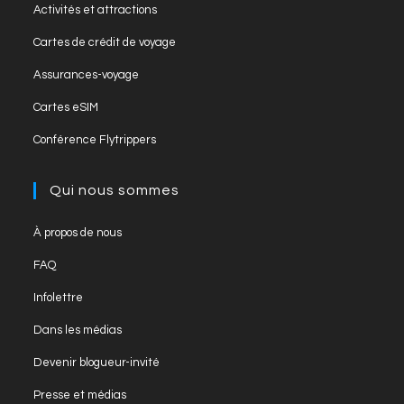
Opens
new
Activités et attractions
a
in
tab
Opens
new
Cartes de crédit de voyage
a
in
tab
Opens
new
Assurances-voyage
a
in
tab
Opens
new
Cartes eSIM
a
in
tab
Opens
new
Conférence Flytrippers
a
in
tab
new
a
Qui nous sommes
tab
new
tab
Opens
À propos de nous
in
Opens
FAQ
a
in
Opens
new
Infolettre
a
in
tab
Opens
new
Dans les médias
a
in
tab
Opens
new
Devenir blogueur-invité
a
in
tab
Opens
new
Presse et médias
a