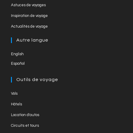
Opens
new
Astuces de voyages
n
a
in
tab
Opens
new
Inspiration de voyage
n
a
in
tab
Opens
new
el
Actualités de voyage
a
in
tab
new
a
Autre langue
tab
new
English
tab
Español
Outils de voyage
Opens
Vols
in
Opens
Hôtels
a
in
Opens
new
Location d'autos
a
in
tab
Opens
new
Circuits et tours
a
in
tab