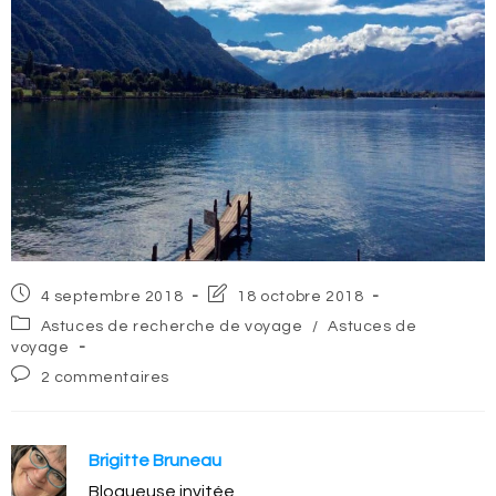
Post
Post
4 septembre 2018
18 octobre 2018
published:
last
Post
Astuces de recherche de voyage
/
Astuces de
modified:
category:
voyage
Post
2 commentaires
comments:
Brigitte Bruneau
Blogueuse invitée