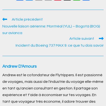
a
e
o
m
nt
h
h
c
ss
p
ail
er
at
ar
e
e
y
e
s
e
Read
Article précédent
more
b
n
Li
st
A
Nouvelle liaison aérienne: Montréal (YUL) – Bogotá (BOG)
articles
o
g
n
p
sur avianca
Article suivant
o
er
k
p
Incident du Boeing 737 MAX 9: ce que tu dois savoir
k
Andrew D'Amours
Andrew est le cofondateur de Flytrippers. Il est passionné
de voyages, mais aussi de l'industrie du voyage elle-même
en tant qu'ancien consultant en gestion. Il partage son
expérience et t'aide à économiser sur tes voyages. En
tant que voyageur très économe, il adore trouver des