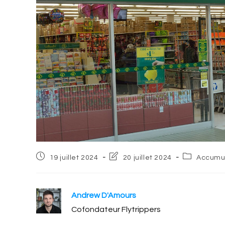
Post
Post
Post
19 juillet 2024
20 juillet 2024
Accumu
published:
last
category:
modified:
Andrew D'Amours
Cofondateur Flytrippers