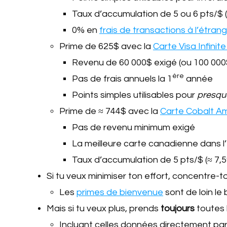
Taux d’accumulation de 5 ou 6 pts/$ 
0% en
frais de transactions à l’étran
Prime de 625$ avec la
Carte Visa Infini
Revenu de 60 000$ exigé (ou 100 000$ 
ère
Pas de frais annuels la 1
année
Points simples utilisables pour
presqu
Prime de ≈ 744$ avec la
Carte Cobalt A
Pas de revenu minimum exigé
La meilleure carte canadienne dans 
Taux d’accumulation de 5 pts/$ (≈ 7
Si tu veux minimiser ton effort, concentre-to
Les
primes de bienvenue
sont de loin le 
Mais si tu veux plus, prends
toujours
toutes 
Incluant celles données directement pa