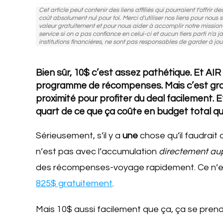
Cet article peut contenir des liens affiliés qui pourraient t'offrir 
coût absolument nul pour toi. Merci d'utiliser nos liens pour nous
valeur gratuitement et pour nous aider à accomplir notre missio
service si on a pas confiance en celui-ci et aucun tiers parti n'a j
institutions financières, ne sont pas responsables de garder à jou
Bien sûr, 10$ c’est assez pathétique. Et AIR
programme de récompenses. Mais c’est grat
proximité pour profiter du deal facilement. 
quart de ce que ça coûte en budget total q
Sérieusement, s’il y a
une
chose qu’il faudrait
n’est pas avec l’accumulation
directement au
des récompenses-voyage rapidement. Ce n’e
825$ gratuitement
.
Mais 10$ aussi facilement que ça, ça se prend 