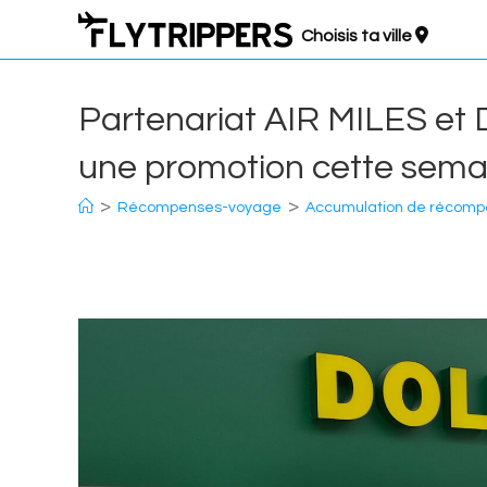
Aller
Choisis ta ville
au
contenu
Partenariat AIR MILES et 
une promotion cette sema
>
>
Récompenses-voyage
Accumulation de récom