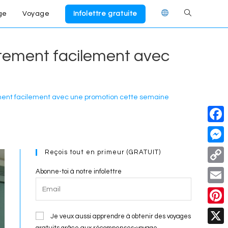
ge
Voyage
Infolettre gratuite
Toggle
website
itement facilement avec
search
ement facilement avec une promotion cette semaine
F
a
M
Reçois tout en primeur (GRATUIT)
c
e
C
Abonne-toi à notre infolettre
e
s
o
E
b
s
p
m
o
P
e
Je veux aussi apprendre à obtenir des voyages
y
a
gratuits grâce aux récompenses-voyage