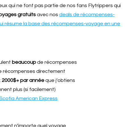
ux qui ne font pas partie de nos fans Flytrippers qui
voyages gratuits
avec nos
deals de récompenses-
qui résume la base des récompenses-voyage en une
ulent
beaucoup
de récompenses
e récompenses directement
x
2000$+ par année
que j’obtiens
nent plus (si facilement)
Scotia American Express
alement n’importe quel voyage