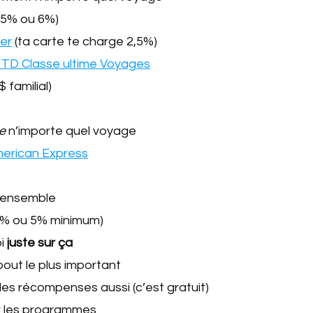
(5% ou 6%)
ger
(ta carte te charge 2,5%)
te TD Classe ultime Voyages
familial)
e
n’importe quel voyage
merican Express
l’ensemble
,5% ou 5% minimum)
i
juste sur ça
bout le plus important
les récompenses aussi (c’est gratuit)
r les programmes