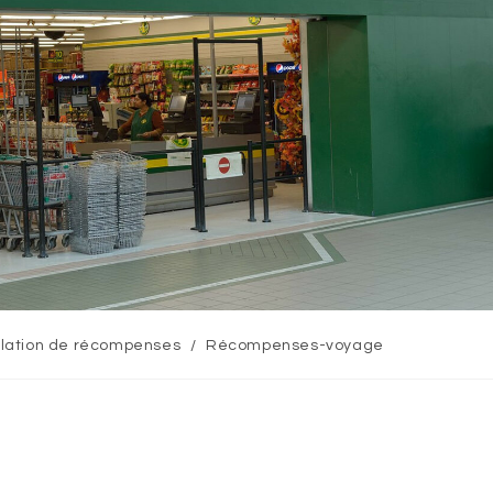
lation de récompenses
/
Récompenses-voyage