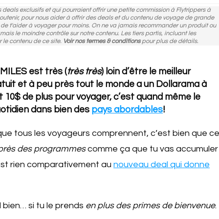
des deals exclusifs et qui pourraient offrir une petite commission à Flytrippers à
 soutenir, pour nous aider à offrir des deals et du contenu de voyage de grande
n de t'aider à voyager pour moins. On ne va jamais recommander un produit ou
amais le moindre contrôle sur notre contenu. Les tiers partis, incluant les
r le contenu de ce site.
Voir nos termes & conditions
pour plus de détails.
 MILES est très (
très très
) loin d’être le meilleur
uit et à peu près tout le monde a un Dollarama à
Et 10$ de plus pour voyager, c’est quand même le
uotidien dans bien des
pays abordables
!
 que tous les voyageurs comprennent, c’est bien que c
près des programmes
comme ça que tu vas accumuler
st rien comparativement au
nouveau deal qui donne
bien… si tu le prends
en plus des primes de bienvenue
.