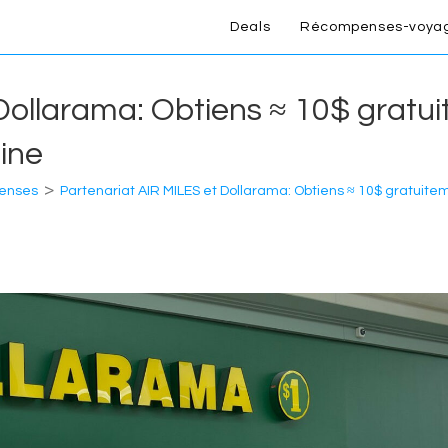
Deals
Récompenses-voya
Dollarama: Obtiens ≈ 10$ gratu
ine
>
penses
Partenariat AIR MILES et Dollarama: Obtiens ≈ 10$ gratuit