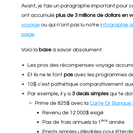
Avant, je fais un paragraphe important pour ce
ont accumulé
plus de 3 millions de dollars en 
voyage
ou qui n’ont pas lu notre
infographie 
page
.
Voici la
base
à savoir absolument:
Les pros des récompenses-voyage accum
Et ils ne le font
pas
avec les programmes d
10$ c’est pathétique comparativement au
Par exemple, il y a
3 deals simples
qui te don
Prime de 825$ avec la
Carte Or Banque 
Revenu de 12 000$ exigé
ère
Pas de frais annuels la 1
année
Points simples utilisables pour littér