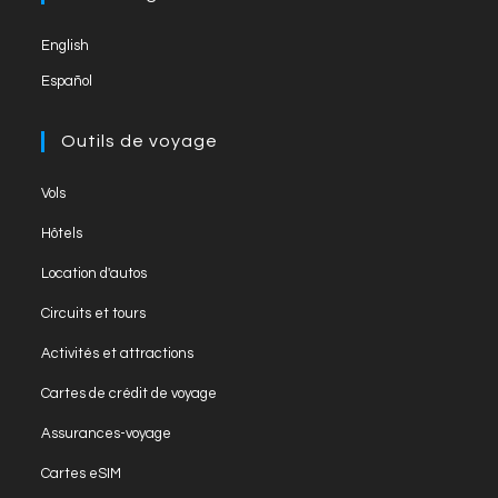
tab
new
English
tab
Español
Outils de voyage
Opens
Vols
in
Opens
Hôtels
a
in
Opens
new
Location d'autos
a
in
tab
Opens
new
Circuits et tours
a
in
tab
Opens
new
Activités et attractions
a
in
tab
Opens
new
Cartes de crédit de voyage
a
in
tab
Opens
new
Assurances-voyage
a
in
tab
Opens
new
Cartes eSIM
a
in
tab