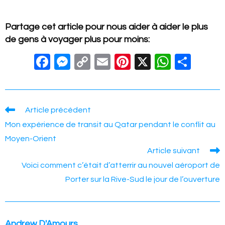
Partage cet article pour nous aider à aider le plus
de gens à voyager plus pour moins:
F
M
C
E
Pi
X
W
S
a
e
o
m
nt
h
h
c
ss
p
ail
er
at
ar
e
e
y
e
s
e
Read
Article précédent
more
b
n
Li
st
A
Mon expérience de transit au Qatar pendant le conflit au
articles
o
g
n
p
Moyen-Orient
Article suivant
o
er
k
p
Voici comment c’était d’atterrir au nouvel aéroport de
k
Porter sur la Rive-Sud le jour de l’ouverture
Andrew D'Amours