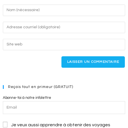
Enter
your
name
Enter
or
your
username
email
Enter
to
address
your
comment
to
website
comment
URL
(optional)
Reçois tout en primeur (GRATUIT)
Abonne-toi à notre infolettre
Je veux aussi apprendre à obtenir des voyages