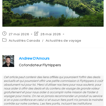
Post
Post
27 mai 2026
28 mai 2026
published:
last
Post
Actualités Canada
/
Actualités de voyage
modified:
category:
Andrew D'Amours
Cofondateur Flytrippers
Cet article peut contenir des liens affiliés qui pourraient t'offrir des deals
exclusifs et qui pourraient offrir une petite commission à Flytrippers à coût
absolument nul pour toi. Merci d'utiliser nos liens pour nous soutenir, pour
nous aider à offrir des deals et du contenu de voyage de grande valeur
gratuitement et pour nous aider à accomplir notre mission de t'aider à
voyager pour moins. On ne va jamais recommander un produit ou service
si on a pas confiance en celui-ci et aucun tiers parti n'a jamais le moindre
contrôle sur notre contenu. Les tiers partis, incluant les institutions