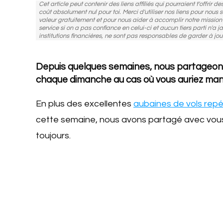
Cet article peut contenir des liens affiliés qui pourraient t'offrir 
coût absolument nul pour toi. Merci d'utiliser nos liens pour nous
valeur gratuitement et pour nous aider à accomplir notre missio
service si on a pas confiance en celui-ci et aucun tiers parti n'a j
institutions financières, ne sont pas responsables de garder à jou
Depuis quelques semaines, nous partageons
chaque dimanche au cas où vous auriez ma
En plus des excellentes
aubaines de vols rep
cette semaine, nous avons partagé avec vous
toujours.