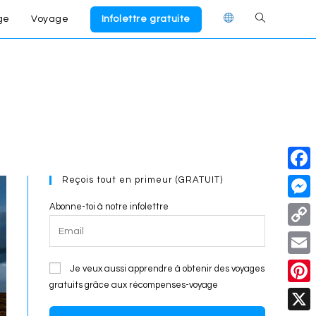
ge
Voyage
Infolettre gratuite
Toggle
website
search
Reçois tout en primeur (GRATUIT)
F
a
Abonne-toi à notre infolettre
M
c
e
C
e
s
o
E
Je veux aussi apprendre à obtenir des voyages
b
s
p
gratuits grâce aux récompenses-voyage
m
o
P
e
y
a