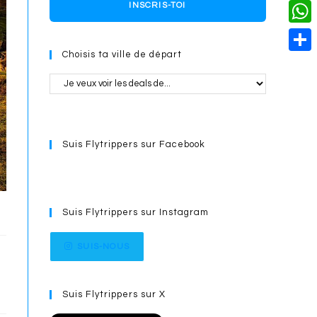
o
i
n
X
INSCRIS-TOI
L
i
k
n
g
i
W
l
t
e
Choisis ta ville de départ
n
h
S
e
r
k
a
h
r
t
a
e
s
r
s
Suis Flytrippers sur Facebook
A
e
t
p
p
Suis Flytrippers sur Instagram
SUIS-NOUS
Suis Flytrippers sur X