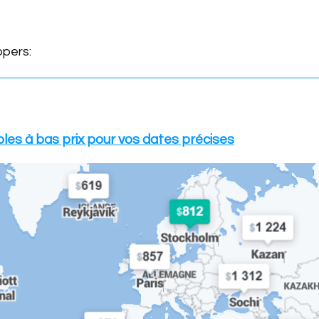
ppers:
ibles à bas prix pour vos dates précises