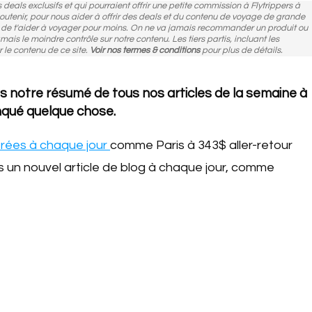
des deals exclusifs et qui pourraient offrir une petite commission à Flytrippers à
 soutenir, pour nous aider à offrir des deals et du contenu de voyage de grande
n de t'aider à voyager pour moins. On ne va jamais recommander un produit ou
amais le moindre contrôle sur notre contenu. Les tiers partis, incluant les
r le contenu de ce site.
Voir nos termes & conditions
pour plus de détails.
 notre résumé de tous nos articles de la semaine à
nqué quelque chose.
érées à chaque jour
comme Paris à 343$ aller-retour
 un nouvel article de blog à chaque jour, comme