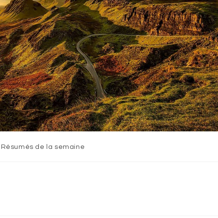
t
Résumés de la semaine
egory: