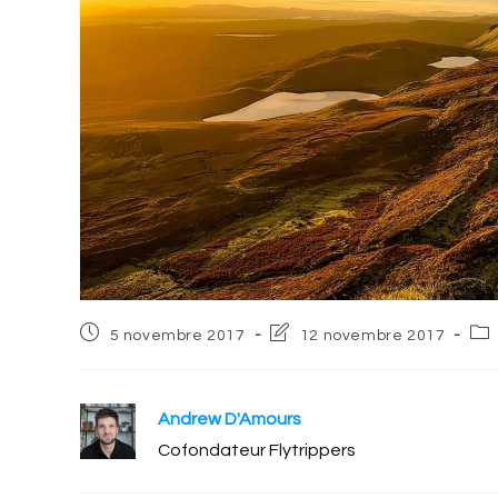
Post
Post
Pos
5 novembre 2017
12 novembre 2017
published:
last
cat
modified:
Andrew D'Amours
Cofondateur Flytrippers