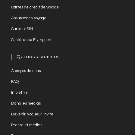
in
tab
Opens
new
Cartes de crédit de voyage
a
in
tab
Opens
new
Assurances-voyage
a
in
tab
Opens
new
Cartes eSIM
a
in
tab
Opens
new
Conférence Flytrippers
a
in
tab
new
a
Qui nous sommes
tab
new
tab
Opens
À propos de nous
in
Opens
FAQ
a
in
Opens
new
Infolettre
a
in
tab
Opens
new
Dans les médias
a
in
tab
Opens
new
Devenir blogueur-invité
a
in
tab
Opens
new
Presse et médias
a
in
tab
Opens