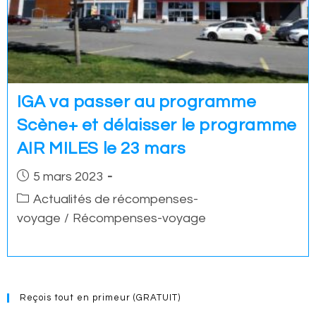
IGA va passer au programme
Scène+ et délaisser le programme
AIR MILES le 23 mars
Post
5 mars 2023
published:
Post
Actualités de récompenses-
category:
voyage
/
Récompenses-voyage
Reçois tout en primeur (GRATUIT)