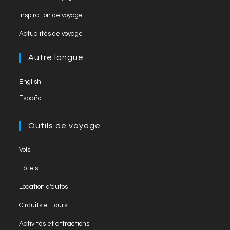
n
a
in
tab
Opens
new
Inspiration de voyage
n
a
in
tab
Opens
new
el
Actualités de voyage
a
in
tab
new
a
Autre langue
tab
new
English
tab
Español
Outils de voyage
Opens
Vols
in
Opens
Hôtels
a
in
Opens
new
Location d'autos
a
in
tab
Opens
new
Circuits et tours
a
in
tab
Opens
new
Activités et attractions
a