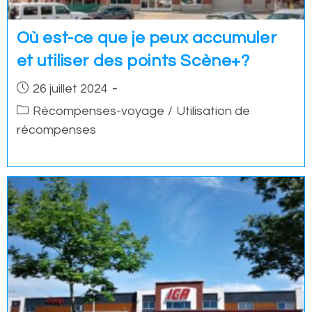
Où est-ce que je peux accumuler
et utiliser des points Scène+?
Post
26 juillet 2024
published:
Post
Récompenses-voyage
/
Utilisation de
category:
récompenses