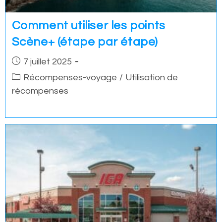
Comment utiliser les points
Scène+ (étape par étape)
Post
7 juillet 2025
published:
Post
Récompenses-voyage
/
Utilisation de
category:
récompenses