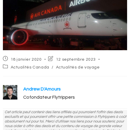
Post
Post
18 janvier 2020
12 septembre 2023
published:
last
Post
Actualités Canada
/
Actualités de voyage
modified:
category:
Andrew D'Amours
Cofondateur Flytrippers
Cet article peut contenir des liens affiliés qui pourraient t'offrir des deals
exclusifs et qui pourraient offrir une petite commission à Flytrippers à coût
absolument nul pour toi. Merci d'utiliser nos liens pour nous soutenir, pour
nous aider à offrir des deals et du contenu de voyage de grande valeur