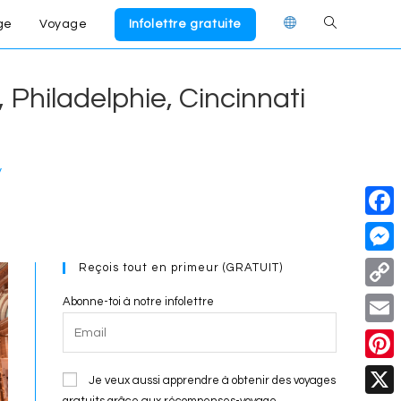
ge
Voyage
Infolettre gratuite
Toggle
website
 Philadelphie, Cincinnati
search
y
F
a
M
Reçois tout en primeur (GRATUIT)
c
e
C
Abonne-toi à notre infolettre
e
s
o
E
b
s
p
m
o
P
e
Je veux aussi apprendre à obtenir des voyages
y
a
gratuits grâce aux récompenses-voyage