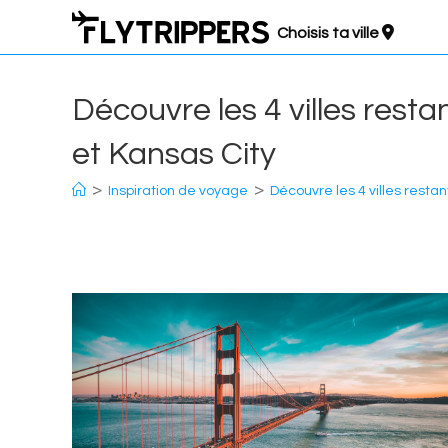
Aller
Choisis ta ville
au
contenu
Découvre les 4 villes resta
et Kansas City
>
>
Inspiration de voyage
Découvre les 4 villes restan