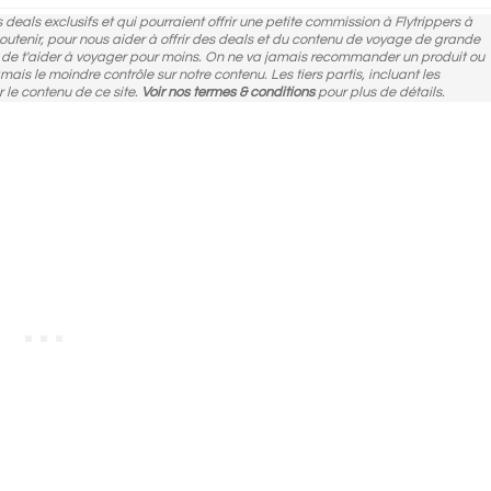
des deals exclusifs et qui pourraient offrir une petite commission à Flytrippers à
 soutenir, pour nous aider à offrir des deals et du contenu de voyage de grande
n de t'aider à voyager pour moins. On ne va jamais recommander un produit ou
amais le moindre contrôle sur notre contenu. Les tiers partis, incluant les
r le contenu de ce site.
Voir nos termes & conditions
pour plus de détails.