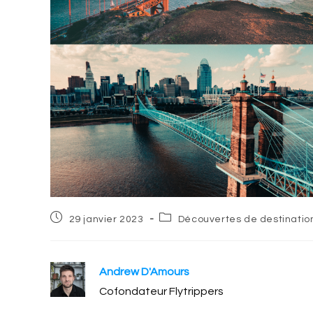
Post
Post
29 janvier 2023
Découvertes de destinatio
published:
category:
Andrew D'Amours
Cofondateur Flytrippers