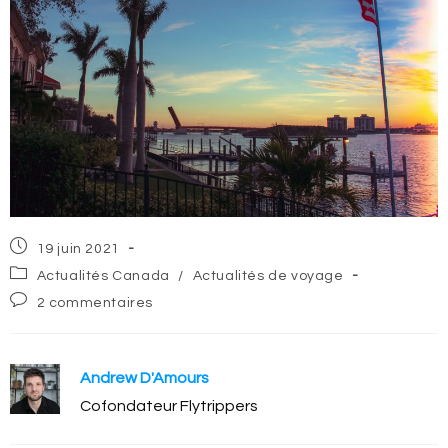
Post
19 juin 2021
published:
Post
Actualités Canada
/
Actualités de voyage
category:
Post
2 commentaires
comments:
Andrew D'Amours
Cofondateur Flytrippers