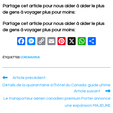
Partage cet article pour nous aider à aider le plus
de gens à voyager plus pour moins:
Partage cet article pour nous aider à aider le plus
de gens à voyager plus pour moins:
F
M
C
E
Pi
X
W
S
a
e
o
m
nt
h
h
c
ss
p
ail
er
at
ar
ÉTIQUETTES
:
CORONAVIRUS
e
e
y
e
s
e
b
n
Li
st
A
Read
Article précédent
o
g
n
p
more
Détails de la quarantaine à l’hôtel du Canada: guide ultime
articles
o
er
k
p
Article suivant
k
Le transporteur aérien canadien premium Porter annonce
une expansion MAJEURE