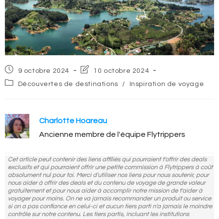
Post
Post
9 octobre 2024
10 octobre 2024
published:
last
Post
Découvertes de destinations
/
Inspiration de voyage
modified:
category:
Charlotte Hoareau
Ancienne membre de l'équipe Flytrippers
Cet article peut contenir des liens affiliés qui pourraient t'offrir des deals
exclusifs et qui pourraient offrir une petite commission à Flytrippers à coût
absolument nul pour toi. Merci d'utiliser nos liens pour nous soutenir, pour
nous aider à offrir des deals et du contenu de voyage de grande valeur
gratuitement et pour nous aider à accomplir notre mission de t'aider à
voyager pour moins. On ne va jamais recommander un produit ou service
si on a pas confiance en celui-ci et aucun tiers parti n'a jamais le moindre
contrôle sur notre contenu. Les tiers partis, incluant les institutions