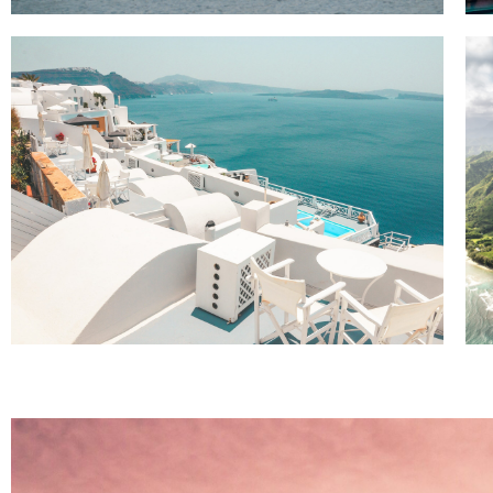
Greece
Simple $540 discount on any trip to
Greece