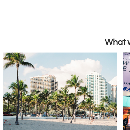
What w
Miami
Simple $540 discount on any trip to
Miami