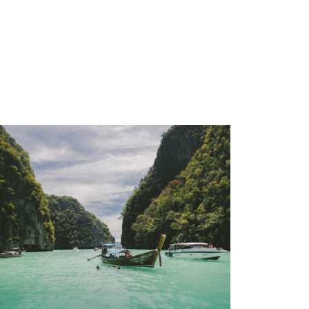
Thailand
mple $540 discount on any trip to
Thailand