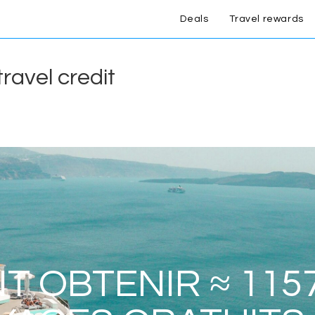
Deals
Travel rewards
ravel credit
 OBTENIR ≈ 115