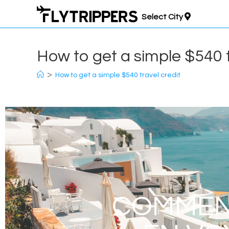
Select City
How to get a simple $540 t
>
How to get a simple $540 travel credit
COMMENT