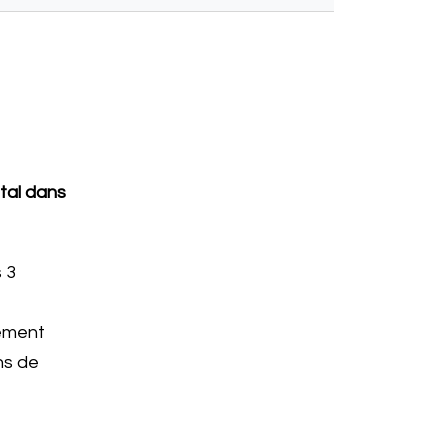
tal dans
 3
lement
ns de