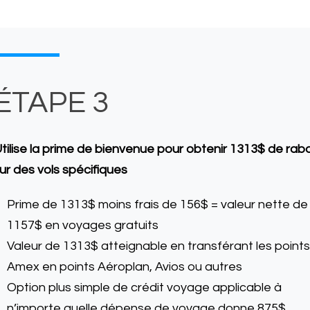
ÉTAPE 3
tilise la prime de bienvenue pour obtenir 1313$ de raba
ur des vols spécifiques
Prime de 1313$ moins frais de 156$ = valeur nette de
1157$ en voyages gratuits
Valeur de 1313$ atteignable en transférant les points
Amex en points Aéroplan, Avios ou autres
Option plus simple de crédit voyage applicable à
n’importe quelle dépense de voyage donne 875$