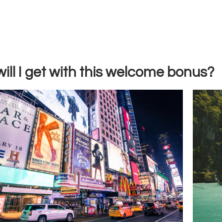
ill I get with this welcome bonus?
New York
Simple $540 discount on any trip to
Si
New York