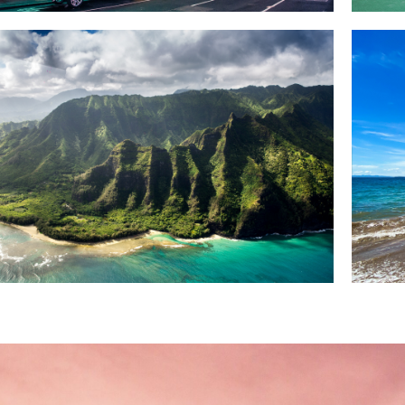
Hawaii
Simple $540 discount on any trip to
Si
Hawaii