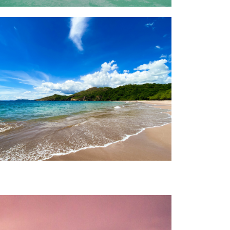
Costa Rica
mple $540 discount on any trip to
Costa Rica