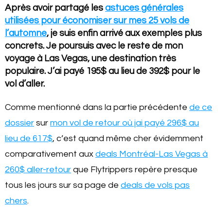
Après avoir partagé les
astuces
générales
utilisées pour économiser sur mes 25 vols de
l’automne
, je suis enfin arrivé aux exemples plus
concrets. Je poursuis avec le reste de mon
voyage à Las Vegas, une destination très
populaire. J’ai payé 195$ au lieu de 392$ pour le
vol d’aller.
Comme mentionné dans la partie précédente
de ce
dossier
sur
mon vol de retour où jai payé 296$ au
lieu de 617$
, c’est quand même cher évidemment
comparativement aux
deals Montréal-Las Vegas à
260$ aller-retour
que Flytrippers repère presque
tous les jours sur sa page de
deals de vols pas
chers
.