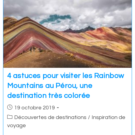
4 astuces pour visiter les Rainbow
Mountains au Pérou, une
destination très colorée
Post
19 octobre 2019
published:
Post
Découvertes de destinations
/
Inspiration de
category:
voyage