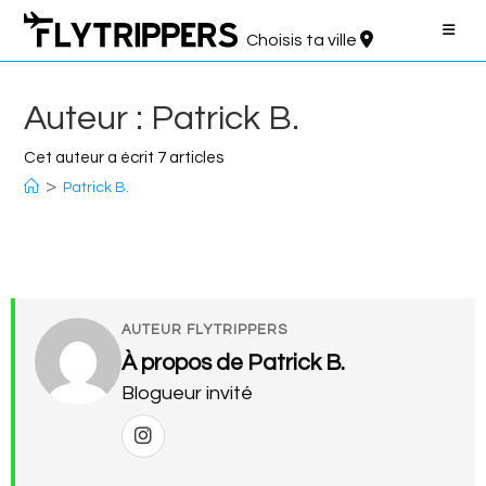
Aller
au
Choisis ta ville
contenu
Auteur :
Patrick B.
Cet auteur a écrit 7 articles
>
Patrick B.
AUTEUR FLYTRIPPERS
À propos de Patrick B.
Blogueur invité