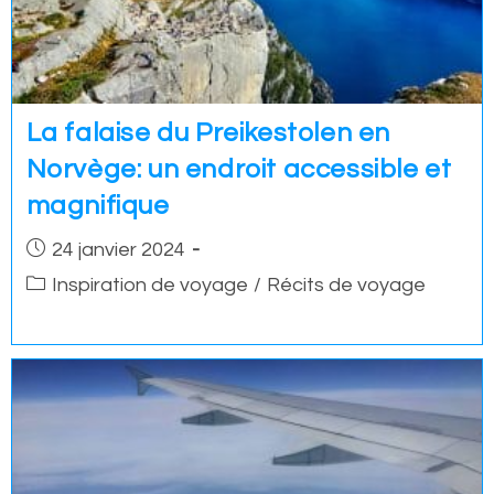
La falaise du Preikestolen en
Norvège: un endroit accessible et
magnifique
Post
24 janvier 2024
published:
Post
Inspiration de voyage
/
Récits de voyage
category: