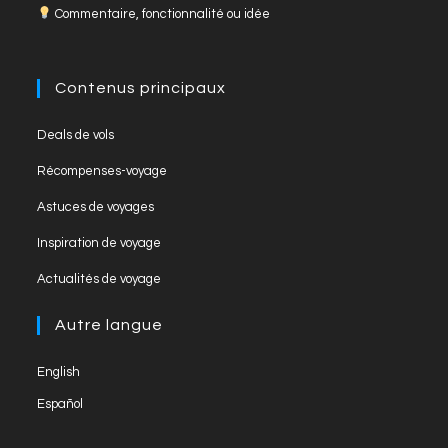
Commentaire, fonctionnalité ou idée
b
a
u
o
m
b
o
e
Contenus principaux
k
C
Opens
Deals de vols
h
in
Opens
Récompenses-voyage
a
a
in
Opens
new
Astuces de voyages
n
a
in
tab
Opens
new
Inspiration de voyage
n
a
in
tab
Opens
new
el
Actualités de voyage
a
in
tab
new
a
Autre langue
tab
new
English
tab
Español