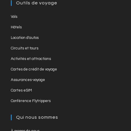
Outils de voyage
Opens
Vols
in
Opens
Hôtels
a
in
Opens
new
Location d'autos
a
in
tab
Opens
new
Circuits et tours
a
in
tab
Opens
new
Activités et attractions
a
in
tab
Opens
new
Cartes de crédit de voyage
a
in
tab
Opens
new
Assurances-voyage
a
in
tab
Opens
new
Cartes eSIM
a
in
tab
Opens
new
Conférence Flytrippers
a
in
tab
new
a
Qui nous sommes
tab
new
tab
Opens