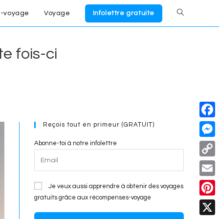
-voyage
Voyage
Infolettre gratuite
Toggle
website
e fois-ci
search
Reçois tout en primeur (GRATUIT)
F
a
Abonne-toi à notre infolettre
M
c
e
C
e
s
o
E
Je veux aussi apprendre à obtenir des voyages
b
s
p
gratuits grâce aux récompenses-voyage
m
o
P
e
y
a