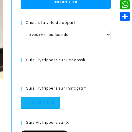
o
i
n
X
INSCRIS-TOI
L
i
k
n
g
i
W
l
t
e
Choisis ta ville de départ
n
h
S
e
r
k
a
h
r
t
a
e
s
r
s
Suis Flytrippers sur Facebook
A
e
t
p
p
Suis Flytrippers sur Instagram
SUIS-NOUS
Suis Flytrippers sur X