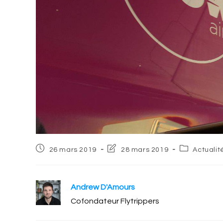
Post
Post
Post
26 mars 2019
28 mars 2019
Actualit
published:
last
category:
modified:
Andrew D'Amours
Cofondateur Flytrippers