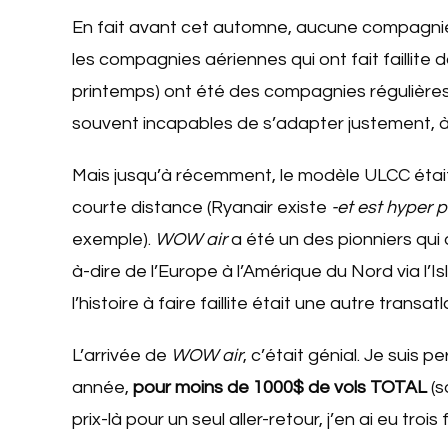
En fait avant cet automne, aucune compagnie ul
les compagnies aériennes qui ont fait faillite da
printemps) ont été des compagnies régulières
souvent incapables de s’adapter justement, à
Mais jusqu’à récemment, le modèle ULCC étai
courte distance (Ryanair existe
-et est hyper p
exemple).
WOW air
a été un des pionniers qui 
à-dire de l’Europe à l’Amérique du Nord via l
l’histoire à faire faillite était une autre trans
L’arrivée de
WOW air
, c’était génial. Je suis
année,
pour moins de 1000$ de vols TOTAL
(s
prix-là pour un seul aller-retour, j’en ai eu trois f