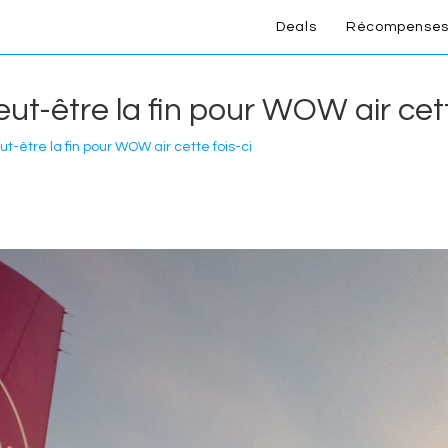
Deals
Récompenses
ut-être la fin pour WOW air cett
t-être la fin pour WOW air cette fois-ci