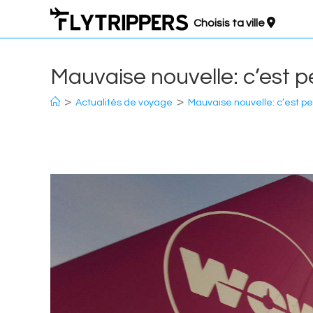
Aller
Choisis ta ville
au
contenu
Mauvaise nouvelle: c’est pe
>
>
Actualités de voyage
Mauvaise nouvelle: c’est peu