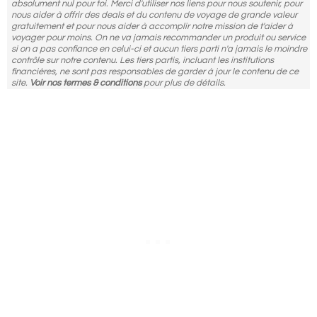
absolument nul pour toi. Merci d'utiliser nos liens pour nous soutenir, pour
nous aider à offrir des deals et du contenu de voyage de grande valeur
gratuitement et pour nous aider à accomplir notre mission de t'aider à
voyager pour moins. On ne va jamais recommander un produit ou service
si on a pas confiance en celui-ci et aucun tiers parti n'a jamais le moindre
contrôle sur notre contenu. Les tiers partis, incluant les institutions
financières, ne sont pas responsables de garder à jour le contenu de ce
site.
Voir nos termes & conditions
pour plus de détails.