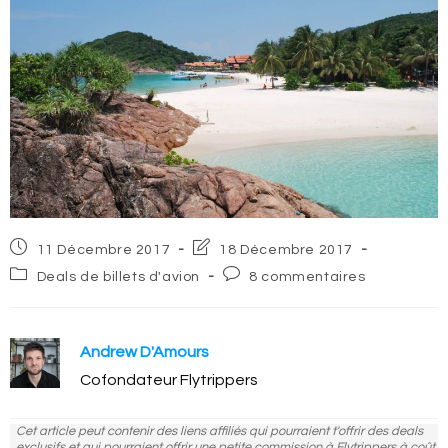
Post
Post
11 Décembre 2017
18 Décembre 2017
published:
last
Post
Post
Deals de billets d'avion
8 commentaires
modified:
category:
comments:
Andrew D'Amours
Cofondateur Flytrippers
Cet article peut contenir des liens affiliés qui pourraient t'offrir des deals
exclusifs et qui pourraient offrir une petite commission à Flytrippers à coût