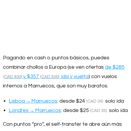
Pagando en cash o puntos básicos, puedes
combinar chollos a Europa (se ven ofertas
de
$285
y
$357
ida y vuelta
) con vuelos
(CAD 400)
(CAD 500)
internos a Marruecos, que son muy baratos.
Lisboa → Marruecos
: desde
$24
solo ida
(CAD 34)
Londres → Marruecos
: desde
$25
solo ida
(CAD 35)
Con puntos “pro”, el self‑transfer te abre aún más