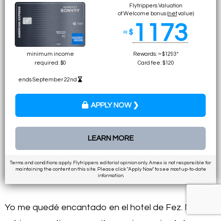
Flytrippers Valuation
of Welcome bonus (
net
value)
1173
≈ $
minimum income
Rewards: ≈ $1293*
required: $0
Card fee: $120
ends September 22nd
APPLY NOW ❯
LEARN MORE
Terms and conditions apply. Flytrippers editorial opinion only. Amex is not responsible for
maintaining the content on this site. Please click "Apply Now" to see most up-to-date
information.
Yo me quedé encantado en el hotel de Fez. Me