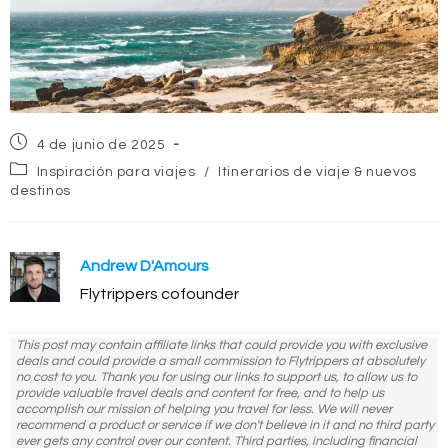
Publicación
4 de junio de 2025
de
Categoría
Inspiración para viajes
/
Itinerarios de viaje & nuevos
la
de
destinos
entrada:
la
entrada:
Andrew D'Amours
Flytrippers cofounder
This post may contain affiliate links that could provide you with exclusive
deals and could provide a small commission to Flytrippers at absolutely
no cost to you. Thank you for using our links to support us, to allow us to
provide valuable travel deals and content for free, and to help us
accomplish our mission of helping you travel for less. We will never
recommend a product or service if we don't believe in it and no third party
ever gets any control over our content. Third parties, including financial