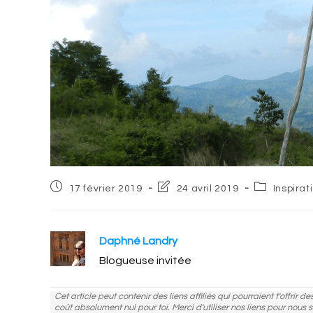
Post
Post
Post
17 février 2019
24 avril 2019
Inspira
published:
last
category:
modified:
Daphné Landry
Blogueuse invitée
Cet article peut contenir des liens affiliés qui pourraient t'offrir 
coût absolument nul pour toi. Merci d'utiliser nos liens pour nous