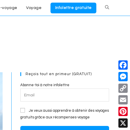
-voyage
Voyage
Infolettre gratuite
Toggle
website
search
Reçois tout en primeur (GRATUIT)
F
a
Abonne-toi à notre infolettre
M
c
e
C
e
s
o
E
Je veux aussi apprendre à obtenir des voyages
b
s
p
gratuits grâce aux récompenses-voyage
m
o
P
e
y
a