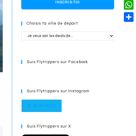
o
i
n
X
INSCRIS-TOI
L
i
k
n
g
i
W
l
t
e
Choisis ta ville de départ
n
h
S
e
r
k
a
h
r
t
a
e
s
r
s
Suis Flytrippers sur Facebook
A
e
t
p
p
Suis Flytrippers sur Instagram
SUIS-NOUS
Suis Flytrippers sur X